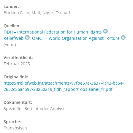
Länder:
Burkina Faso, Mali, Niger, Tschad
Quellen:
FIDH – International Federation for Human Rights
,
ReliefWeb
,
OMCT – World Organisation Against Torture
(Autor)
Veröffentlicht:
Februar 2025
Originallink:
https://reliefweb.int/attachments/97fbe57e-3a37-4c43-bc64-
2652c36a4597/20250219_fidh_rapport-obs-sahel_fr.pdf
Dokumentart:
Spezieller Bericht oder Analyse
Sprache:
Französisch