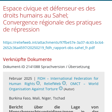
Espace civique et défenseur·es des
droits humains au Sahel;
Convergence régionale des pratiques
de répression
https://reliefweb.int/attachments/97fbe57e-3a37-4c43-bc64-
2652c36a4597/20250219_fidh_rapport-obs-sahel_fr.pdf
Verknüpfte Dokumente
Dokument-ID 2141088 Sprachversion / Übersetzung
Februar 2025 |
FIDH – International Federation for
Human Rights
,
ReliefWeb
,
OMCT – World
Organisation Against Torture
(Autor)
Burkina Faso, Mali, Niger, Tschad
Bericht über die Lage von
Menschenrechtsverteidiger·innen in der