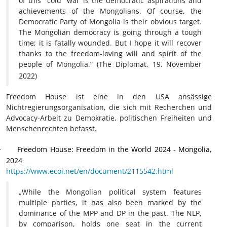
of this “cold” war is the democratic aspirations and
achievements of the Mongolians. Of course, the
Democratic Party of Mongolia is their obvious target.
The Mongolian democracy is going through a tough
time; it is fatally wounded. But I hope it will recover
thanks to the freedom-loving will and spirit of the
people of Mongolia.”
(The Diplomat, 19.
November
2022)
Freedom House ist eine in den USA ansässige
Nichtregierungsorganisation, die sich mit Recherchen und
Advocacy-Arbeit zu Demokratie, politischen Freiheiten und
Menschenrechten befasst.
Freedom House: Freedom in the World 2024 - Mongolia,
·
2024
https://www.ecoi.net/en/document/2115542.html
„While the Mongolian political system features
multiple parties, it has also been marked by the
dominance of the MPP and DP in the past. The NLP,
by comparison, holds one seat in the current