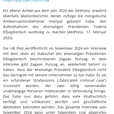
https://scp-court.mn/n/336
Ein älterer Artikel aus dem Jahr 2020 der AKIPress, erwähnt
ebenfalls Medienberichte, denen zufolge die mongolische
Antikorruptionsbehörde Interpol gebeten habe, den
Aufenthaltsort des ehemaligen Präsidenten Tsakhia
Elbegdordsch ausfindig zu machen (AKIPress, 17.
Februar
2020).
Die UB Post veröffentlicht im November 2024 ein Interview
mit dem oben als Stabschef des ehemaligen Präsidenten
Elbegdordsch beschriebenen Zagaan Punzag. In dem
Interview gibt Zagaan Punzag an, wiederholt betont zu
haben, dass der ehemalige Präsident Elbegdordsch nicht
das Geringste mit seinem Unternehmen zu tun habe. Es sei
ein erfundener Strafprozess („fabricated criminal case“)
inszeniert worden, der zwei völlig voneinander
unabhängige Personen miteinander in Verbindung bringe.
Das habe nun dazu geführt, dass viele strafrechtlich
verfolgt und schikaniert würden und geschäftliche
Aktivitäten behindert würden. Das gesamte Interview vom
November 2024 kann unter folgendem Link abgerufen