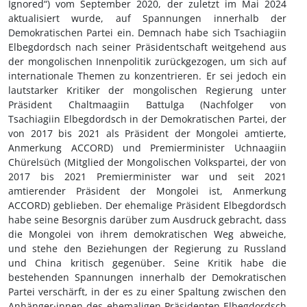
Ignored“) vom
September 2020
, der zuletzt im Mai 2024
aktualisiert wurde, auf Spannungen innerhalb der
Demokratischen Partei ein. Demnach habe sich Tsachiagiin
Elbegdordsch nach seiner Präsidentschaft weitgehend aus
der mongolischen Innenpolitik zurückgezogen, um sich auf
internationale Themen zu konzentrieren. Er sei jedoch ein
lautstarker Kritiker der mongolischen Regierung unter
Präsident Chaltmaagiin Battulga (Nachfolger von
Tsachiagiin Elbegdordsch in der Demokratischen Partei, der
von 2017 bis 2021 als Präsident der Mongolei amtierte,
Anmerkung ACCORD) und Premierminister Uchnaagiin
Chürelsüch (Mitglied der Mongolischen Volkspartei, der von
2017 bis 2021 Premierminister war und seit 2021
amtierender Präsident der Mongolei ist, Anmerkung
ACCORD) geblieben. Der ehemalige Präsident Elbegdordsch
habe seine Besorgnis darüber zum Ausdruck gebracht, dass
die Mongolei von ihrem demokratischen Weg abweiche,
und stehe den Beziehungen der Regierung zu Russland
und China kritisch gegenüber. Seine Kritik habe die
bestehenden Spannungen innerhalb der Demokratischen
Partei verschärft, in der es zu einer Spaltung zwischen den
Anhänger·innen des ehemaligen Präsidenten Elbegdordsch