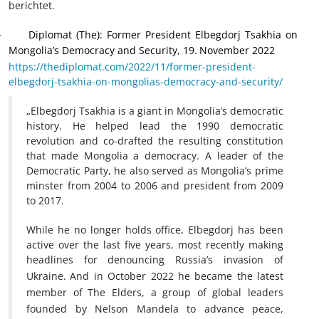
berichtet.
Diplomat (The): Former President Elbegdorj Tsakhia on
·
Mongolia’s Democracy and Security, 19.
November 2022
https://thediplomat.com/2022/11/former-president-
elbegdorj-tsakhia-on-mongolias-democracy-and-security/
„Elbegdorj Tsakhia is a giant in Mongolia’s democratic
history. He helped lead the 1990 democratic
revolution and co-drafted the resulting constitution
that made Mongolia a democracy. A leader of the
Democratic Party, he also served as Mongolia’s prime
minster from 2004 to 2006 and president from 2009
to 2017.
While he no longer holds office, Elbegdorj has been
active over the last five years, most recently making
headlines for
denouncing Russia’s invasion of
Ukraine.
And in October 2022 he became the latest
member of
The Elders, a group of global leaders
founded by Nelson Mandela to advance peace,