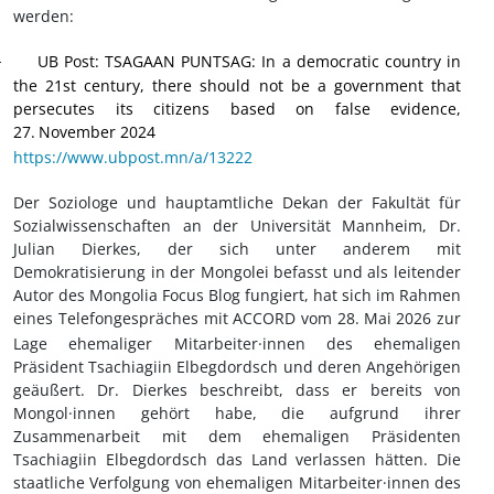
werden:
UB Post
: TSAGAAN PUNTSAG: In a democratic country in
·
the 21st century, there should not be a government that
persecutes its citizens based on false evidence,
27.
November 2024
https://www.ubpost.mn/a/13222
Der Soziologe und hauptamtliche Dekan der Fakultät für
Sozialwissenschaften an der Universität Mannheim, Dr.
Julian Dierkes, der sich unter anderem mit
Demokratisierung in der Mongolei befasst und als leitender
Autor des Mongolia Focus Blog fungiert, hat sich im Rahmen
eines Telefongespräches mit ACCORD vom 28.
Mai 2026 zur
Lage ehemaliger Mitarbeiter·innen des ehemaligen
Präsident Tsachiagiin Elbegdordsch und deren Angehörigen
geäußert. Dr. Dierkes beschreibt, dass er bereits von
Mongol·innen gehört habe, die aufgrund ihrer
Zusammenarbeit mit dem ehemaligen Präsidenten
Tsachiagiin Elbegdordsch das Land verlassen hätten. Die
staatliche Verfolgung von ehemaligen Mitarbeiter·innen des