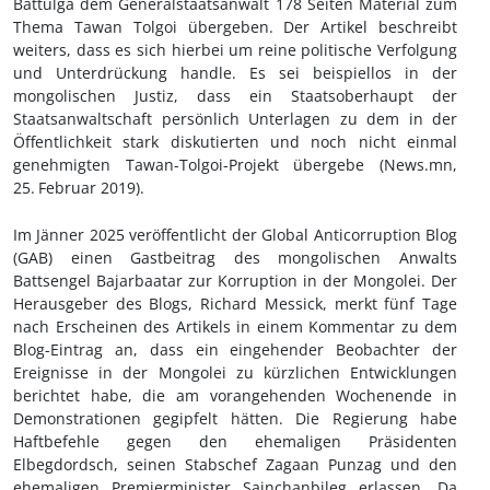
Battulga
dem Generalstaatsanwalt 178 Seiten Material zum
Thema Tawan Tolgoi übergeben. Der Artikel beschreibt
weiters, dass es sich hierbei um reine politische Verfolgung
und Unterdrückung handle. Es sei beispiellos in der
mongolischen Justiz, dass ein Staatsoberhaupt der
Staatsanwaltschaft persönlich Unterlagen zu dem in der
Öffentlichkeit stark diskutierten und noch nicht einmal
genehmigten Tawan-Tolgoi-Projekt übergebe (News.mn,
25.
Februar 2019).
Im Jänner 2025 veröffentlicht der Global Anticorruption Blog
(GAB) einen Gastbeitrag des mongolischen Anwalts
Battsengel Bajarbaatar zur Korruption in der Mongolei. Der
Herausgeber des Blogs, Richard Messick, merkt fünf Tage
nach Erscheinen des Artikels in einem Kommentar zu dem
Blog-Eintrag an, dass ein eingehender Beobachter der
Ereignisse in der Mongolei zu kürzlichen Entwicklungen
berichtet habe, die am vorangehenden Wochenende in
Demonstrationen gegipfelt hätten. Die Regierung habe
Haftbefehle gegen den ehemaligen Präsidenten
Elbegdordsch, seinen Stabschef Zagaan Punzag und den
ehemaligen Premierminister Sainchanbileg erlassen. Da