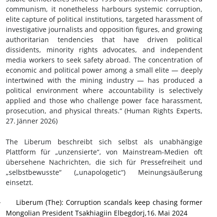
communism, it nonetheless harbours systemic corruption,
elite capture of political institutions, targeted harassment of
investigative journalists and opposition figures, and growing
authoritarian tendencies that have driven political
dissidents, minority rights advocates, and independent
media workers to seek safety abroad. The concentration of
economic and political power among a small elite — deeply
intertwined with the mining industry — has produced a
political environment where accountability is selectively
applied and those who challenge power face harassment,
prosecution, and physical threats.“
(Human Rights Experts,
27.
Jänner 2026)
The Liberum beschreibt sich selbst als unabhängige
Plattform für „unzensierte“, von Mainstream-Medien oft
übersehene Nachrichten, die sich für Pressefreiheit und
„selbstbewusste“ („unapologetic“) Meinungsäußerung
einsetzt.
Liberum (The): Corruption scandals keep chasing former
·
Mongolian President Tsakhiagiin Elbegdorj,16.
Mai 2024