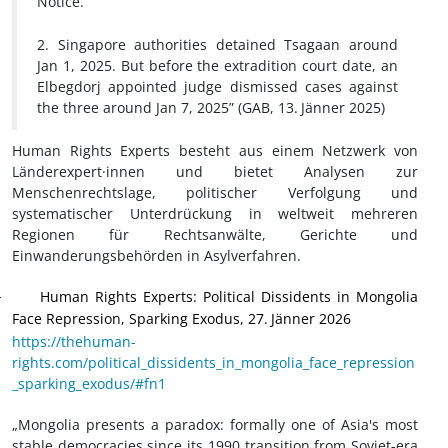
Notice.
2. Singapore authorities detained Tsagaan around
Jan 1, 2025. But before the extradition court date, an
Elbegdorj appointed judge dismissed cases against
the three around Jan 7, 2025” (GAB, 13.
Jänner 2025)
Human Rights Experts besteht aus einem Netzwerk von
Länderexpert·innen und bietet Analysen zur
Menschenrechtslage, politischer Verfolgung und
systematischer Unterdrückung in weltweit mehreren
Regionen für Rechtsanwälte, Gerichte und
Einwanderungsbehörden in Asylverfahren.
Human Rights Experts
:
Political Dissidents in Mongolia
·
Face Repression, Sparking Exodus, 27.
Jänner 2026
https://thehuman-
rights.com/political_dissidents_in_mongolia_face_repression
_sparking_exodus/#fn1
„Mongolia presents a paradox: formally one of Asia's most
stable democracies since its 1990 transition from Soviet-era