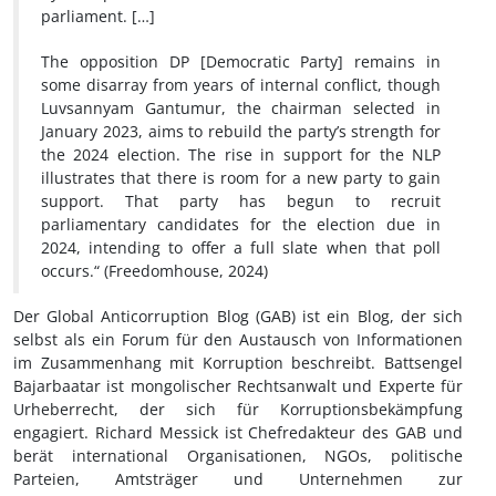
parliament. […]
The opposition DP [Democratic Party] remains in
some disarray from years of internal conflict, though
Luvsannyam Gantumur, the chairman selected in
January 2023, aims to rebuild the party’s strength for
the 2024 election. The rise in support for the NLP
illustrates that there is room for a new party to gain
support. That party has begun to recruit
parliamentary candidates for the election due in
2024, intending to offer a full slate when that poll
occurs.“
(Freedomhouse, 2024)
Der Global Anticorruption Blog (GAB) ist ein Blog, der sich
selbst als ein Forum für den Austausch von Informationen
im Zusammenhang mit Korruption beschreibt. Battsengel
Bajarbaatar ist mongolischer Rechtsanwalt und Experte für
Urheberrecht, der sich für Korruptionsbekämpfung
engagiert. Richard Messick ist Chefredakteur des GAB und
berät international Organisationen, NGOs, politische
Parteien, Amtsträger und Unternehmen zur