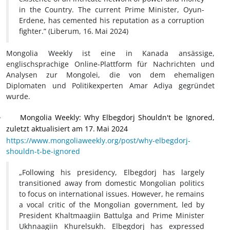
in the Country. The current Prime Minister, Oyun-
Erdene, has cemented his reputation as a corruption
fighter.”
(Liberum, 16.
Mai 2024)
Mongolia Weekly ist eine in Kanada ansässige,
englischsprachige Online-Plattform für Nachrichten und
Analysen zur Mongolei, die von dem ehemaligen
Diplomaten und Politikexperten Amar Adiya gegründet
wurde.
Mongolia Weekly: Why Elbegdorj Shouldn't be Ignored,
·
zuletzt aktualisiert am 17.
Mai 2024
https://www.mongoliaweekly.org/post/why-elbegdorj-
shouldn-t-be-ignored
„Following his presidency, Elbegdorj has largely
transitioned away from domestic Mongolian politics
to focus on international issues. However, he remains
a vocal critic of the Mongolian government, led by
President Khaltmaagiin Battulga and Prime Minister
Ukhnaagiin Khurelsukh. Elbegdorj has expressed