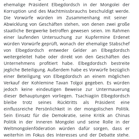
ehemalige Präsident Elbegdordsch in der Mongolei der
Korruption und des Machtmissbrauchs beschuldigt werde.
Die Vorwürfe würden
im Zusammenhang mit seiner
Abwicklung von Geschäften stehen, von denen zwei große
staatliche Bergwerke betroffen gewesen seien. Im Rahmen
einer laufenden Untersuchung zur Kupfermine Erdenet
würden Vorwürfe geprüft, wonach der ehemalige Stabschef
von Elbegdordsch entweder Gelder an Elbegdordsch
weitergeleitet habe oder direkt von den Geschäften des
Unternehmens profitiert habe. Elbegdordsch bestreite
jegliche Beteiligung. Außerdem habe es Vorwürfe bezüglich
einer Beteiligung von Elbegdordsch an einem möglichen
Verkauf der Kohlemine Tavan Tolgoi gegeben. Es würden
jedoch keine eindeutigen Beweise zur Untermauerung
dieser Behauptungen vorliegen. Tsachiagiin Elbegdordsch
bleibe trotz seines Rücktritts als Präsident eine
einflussreiche Persönlichkeit in der mongolischen Politik.
Sein Einsatz für die Demokratie, seine Kritik an Chinas
Politik in der Inneren Mongolei und seine Rolle in der
Weltmongolenföderation würden dafür sorgen, dass er
weiterhin im Fokus des Interesses und der Debatte stehe.