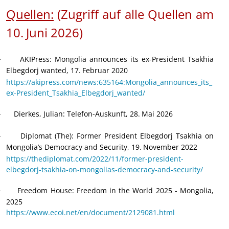
Quellen:
(Zugriff auf alle Quellen am
10.
Juni 2026)
AKIPress
: Mongolia announces its ex-President Tsakhia
·
Elbegdorj wanted, 17.
Februar 2020
https://akipress.com/news:635164:Mongolia_announces_its_
ex-President_Tsakhia_Elbegdorj_wanted/
Dierkes, Julian: Telefon-Auskunft, 28.
Mai 2026
·
Diplomat (The): Former President Elbegdorj Tsakhia on
·
Mongolia’s Democracy and Security, 19.
November 2022
https://thediplomat.com/2022/11/former-president-
elbegdorj-tsakhia-on-mongolias-democracy-and-security/
Freedom House: Freedom in the World 2025 - Mongolia,
·
2025
https://www.ecoi.net/en/document/2129081.html