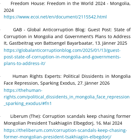
Freedom House: Freedom in the World 2024 - Mongolia,
·
2024
https://www.ecoi.net/en/document/2115542.html
GAB
-
Global Anticorruption Blog: Guest Post: State of
·
Corruption in Mongolia and Government’s Plans to Address
It, G
astbeitrag von Battsengel Bayarbaatar, 13.
Jänner 2025
https://globalanticorruptionblog.com/2025/01/13/guest-
post-state-of-corruption-in-mongolia-and-governments-
plans-to-address-it/
Human Rights Experts
:
Political Dissidents in Mongolia
·
Face Repression, Sparking Exodus, 27.
J
ä
nner 2026
https://thehuman-
rights.com/political_dissidents_in_mongolia_face_repression
_sparking_exodus/#fn1
Liberum (The): Corruption scandals keep chasing former
·
Mongolian President Tsakhiagiin Elbegdorj, 16.
Mai 2024
https://theliberum.com/corruption-scandals-keep-chasing-
former-mongolian-president-tsakhiagiin-elbegdorj/