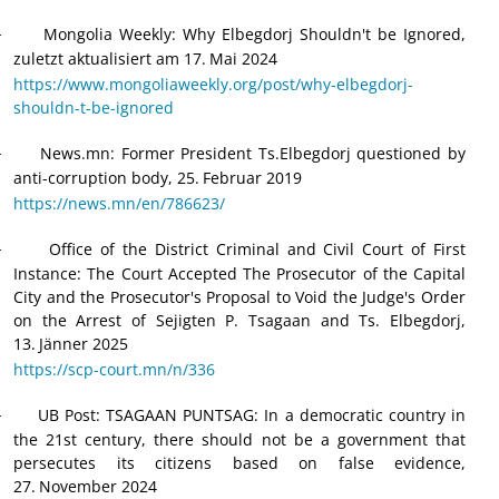
Mongolia Weekly: Why Elbegdorj Shouldn't be Ignored,
·
zuletzt aktualisiert am 17.
Mai 2024
https://www.mongoliaweekly.org/post/why-elbegdorj-
shouldn-t-be-ignored
News.mn: Former President Ts.Elbegdorj questioned by
·
anti-corruption body, 25.
Februar 2019
https://news.mn/en/786623/
Office of the District Criminal and Civil Court of First
·
Instance: The Court Accepted The Prosecutor of the Capital
City and the Prosecutor's Proposal to Void the Judge's Order
on the Arrest of Sejigten P. Tsagaan and Ts. Elbegdorj,
13.
J
ä
nner 2025
https://scp-court.mn/n/336
UB Post
: TSAGAAN PUNTSAG: In a democratic country in
·
the 21st century, there should not be a government that
persecutes its citizens based on false evidence,
27.
November 2024