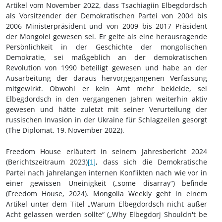
Artikel vom November 2022, dass
Tsachiagiin Elbegdordsch
als Vorsitzender der Demokratischen Partei von 2004 bis
2006 Ministerpräsident und von 2009 bis 2017 Präsident
der Mongolei gewesen sei
. Er gelte als
eine herausragende
Persönlichkeit in der Geschichte der mongolischen
Demokratie, sei maßgeblich an der demokratischen
Revolution von 1990 beteiligt gewesen und habe an der
Ausarbeitung der daraus hervorgegangenen Verfassung
mitgewirkt.
Obwohl er kein Amt mehr bekleide, sei
Elbegdordsch in den vergangenen Jahren weiterhin aktiv
gewesen und hätte zuletzt mit seiner Verurteilung der
russischen Invasion in der Ukraine für Schlagzeilen gesorgt
(The Diplomat, 19.
November 2022).
Freedom House erläutert in seinem Jahresbericht
2024
(Berichtszeitraum 2023)
, dass sich die Demokratische
[1]
Partei nach jahrelangen internen Konflikten nach wie vor in
einer gewissen Uneinigkeit („some disarray“) befinde
(Freedom House, 2024).
Mongolia Weekly geht in einem
Artikel unter dem Titel „Warum
Elbegdordsch
nicht außer
Acht gelassen werden sollte“ („
Why Elbegdorj Shouldn't be