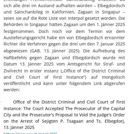
sich alle drei im Ausland aufhalten würden – Elbegdordsch
und Sainchanbileg in Kalifornien, Zagaan in Singapur –
seien sie auf die Rote Liste von Interpol gesetzt worden. Die
Behörden in Singapur hätten Zagaan um den 1.
Jänner 2025
festgenommen. Doch noch vor dem Termin vor dem
Auslieferungsgericht habe ein von Elbegdordsch ernannter
Richter die Verfahren gegen die drei um den 7.
Januar 2025
abgewiesen (GAB, 13.
Jänner 2025). Die Aufhebung des
Haftbefehls gegen Zagaan und Elbegdordsch wurde mit
Datum 13.
Jänner 2025 vom Amtsgericht für Straf- und
Zivilrecht in erster Instanz („Office of the District Criminal
and Civil Court of First Instance“) auf mongolisch
veröffentlicht und kann unter folgendem Link abgerufen
werden:
Office of the District Criminal and Civil Court of First
·
Instance: The Court Accepted The Prosecutor of the Capital
City and the Prosecutor's Proposal to Void the Judge's Order
on the Arrest of Sejigten P. Tsagaan and Ts. Elbegdorj,
13.
J
ä
nner 2025