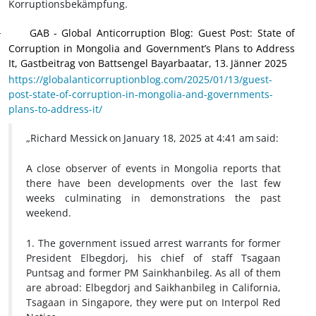
Korruptionsbekämpfung.
GAB
-
Global Anticorruption Blog: Guest Post: State of
·
Corruption in Mongolia and Government’s Plans to Address
It, G
astbeitrag von Battsengel Bayarbaatar, 13.
Jänner 2025
https://globalanticorruptionblog.com/2025/01/13/guest-
post-state-of-corruption-in-mongolia-and-governments-
plans-to-address-it/
„Richard Messick
on
January 18, 2025 at 4:41 am
said:
A close observer of events in Mongolia reports that
there have been developments over the last few
weeks culminating in demonstrations the past
weekend.
1. The government issued arrest warrants for former
President Elbegdorj, his chief of staff Tsagaan
Puntsag and former PM Sainkhanbileg. As all of them
are abroad: Elbegdorj and Saikhanbileg in California,
Tsagaan in Singapore, they were put on Interpol Red