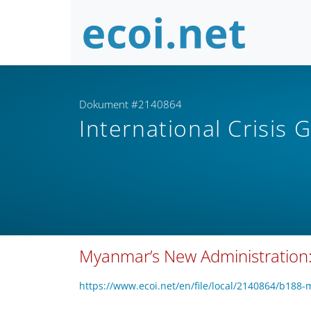
Dokument #2140864
International Crisis
Myanmar’s New Administration: 
https://www.ecoi.net/en/file/local/2140864/b188