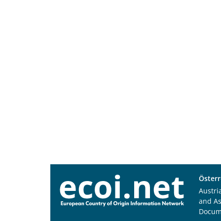
Österr
Austri
and A
Docum