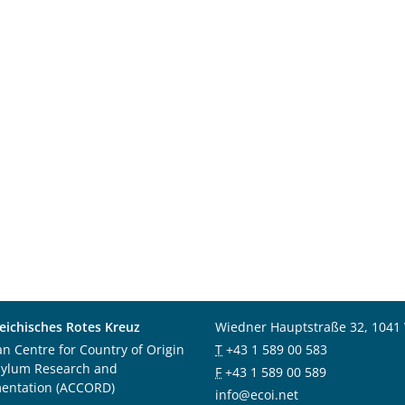
eichisches Rotes Kreuz
Wiedner Hauptstraße 32, 1041
an Centre for Country of Origin
T
+43 1 589 00 583
sylum Research and
F
+43 1 589 00 589
entation (ACCORD)
info@ecoi.net