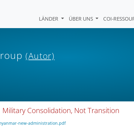
LÄNDER
ÜBER UNS
COI-RESSO
 Group
(Autor)
Military Consolidation, Not Transition
-myanmar-new-administration.pdf