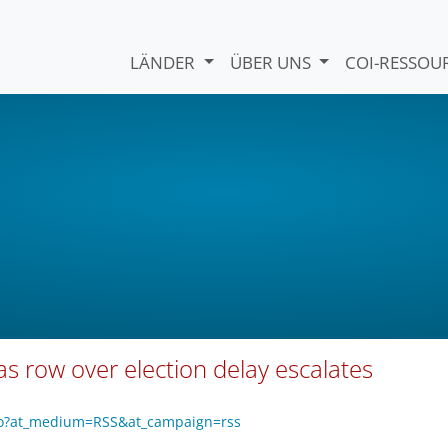
LÄNDER
ÜBER UNS
COI-RESSO
as row over election delay escalates
zo?at_medium=RSS&at_campaign=rss