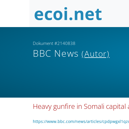
Dokument #2140838
BBC News
(Autor)
Heavy gunfire in Somali capital 
https://www.bbc.com/news/articles/cpdpwgxl1q