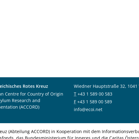
eichisches Rotes Kreuz
Wiedner Hauptstraße 32, 1041
an Centre for Country of Origin
T
+43 1 589 00 583
sylum Research and
F
+43 1 589 00 589
entation (ACCORD)
info@ecoi.net
euz (Abteilung ACCORD) in Kooperation mit dem Informationsverbu
nsfonds, das Bundesministerium für Inneres und die Caritas Österre