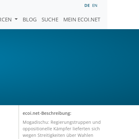
DE
EN
URCEN
BLOG
SUCHE
MEIN ECOI.NET
ecoi.net-Beschreibung:
Mogadischu: Regierungstruppen und
oppositionelle Kämpfer lieferten sich
wegen Streitigkeiten über Wahlen