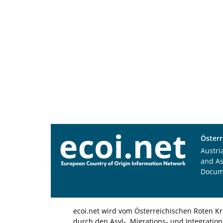
Österr
Austri
and A
Docum
ecoi.net wird vom Österreichischen Roten Kr
durch den Asyl-, Migrations- und Integratio