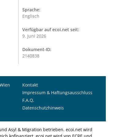
Sprache:
Englisch
Verfügbar auf ecoi.net seit:
9. Juni 2026
Dokument-ID:
2140838
 Wien
Kontakt
Impressum & Haftungsausschluss
F.A.Q.
Datenschutzhinweis
nd Asyl & Migration betrieben. ecoi.net wird
ich kofinanziert. ecoi.net wird von ECRE und