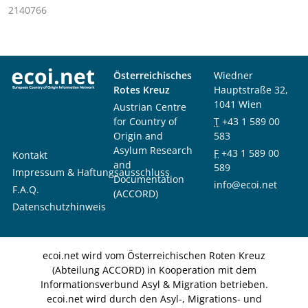
2140766
Österreichisches
Wiedner
Rotes Kreuz
Hauptstraße 32,
1041 Wien
Austrian Centre
for Country of
T
+43 1 589 00
Origin and
583
Asylum Research
F
+43 1 589 00
Kontakt
and
589
Impressum & Haftungsausschluss
Documentation
info@ecoi.net
F.A.Q.
(ACCORD)
Datenschutzhinweis
ecoi.net wird vom Österreichischen Roten Kreuz
(Abteilung ACCORD) in Kooperation mit dem
Informationsverbund Asyl & Migration betrieben.
ecoi.net wird durch den Asyl-, Migrations- und