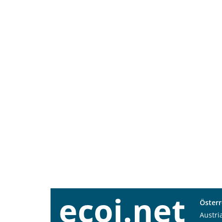
Österr
Austri