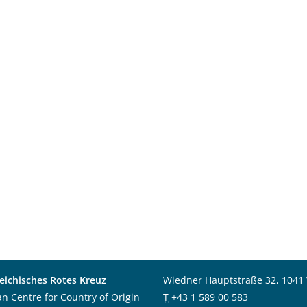
eichisches Rotes Kreuz
Wiedner Hauptstraße 32, 1041
an Centre for Country of Origin
T
+43 1 589 00 583