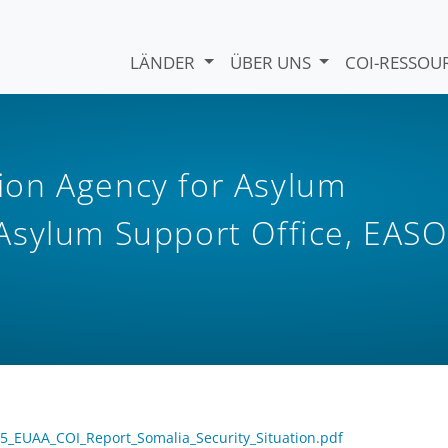
LÄNDER
ÜBER UNS
COI-RESSO
on Agency for Asylum
Asylum Support Office, EASO
_05_EUAA_COI_Report_Somalia_Security_Situation.pdf