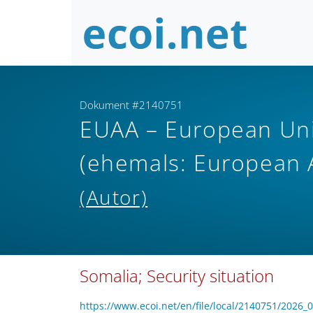
Dokument #2140751
EUAA – European Uni
(ehemals: European 
(Autor)
Somalia; Security situation
https://www.ecoi.net/en/file/local/2140751/2026