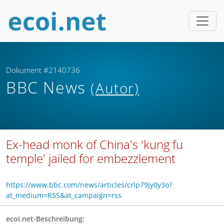
Dokument #2140736
BBC News
(Autor)
Ex-head monk of China's 'kung fu
temple' jailed for embezzlement
https://www.bbc.com/news/articles/crlp79jy0y3o?
at_medium=RSS&at_campaign=rss
ecoi.net-Beschreibung: