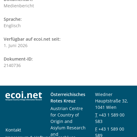
Medienbericht
Sprache:
Englisch
Verfügbar auf ecoi.net seit:
1. Juni 2026
Dokument-ID:
2140736
Österreichisches
Wiedner
Rotes Kreuz
Hauptstraße 32,
1041 Wien
Austrian Centre
for Country of
T
+43 1 589 00
Origin and
583
Asylum Research
F
+43 1 589 00
Kontakt
and
589