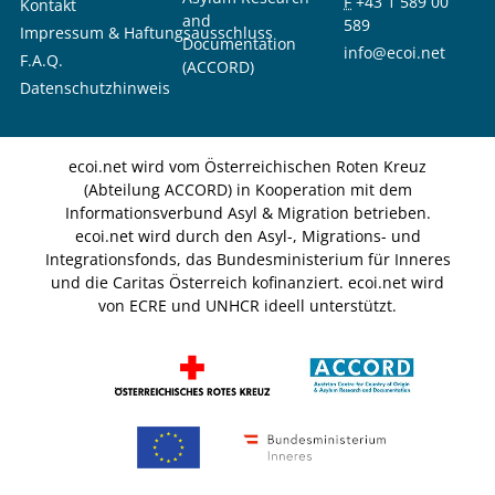
F
+43 1 589 00
Kontakt
and
589
Impressum & Haftungsausschluss
Documentation
info@ecoi.net
F.A.Q.
(ACCORD)
Datenschutzhinweis
ecoi.net wird vom Österreichischen Roten Kreuz
(Abteilung ACCORD) in Kooperation mit dem
Informationsverbund Asyl & Migration betrieben.
ecoi.net wird durch den Asyl-, Migrations- und
Integrationsfonds, das Bundesministerium für Inneres
und die Caritas Österreich kofinanziert. ecoi.net wird
von ECRE und UNHCR ideell unterstützt.