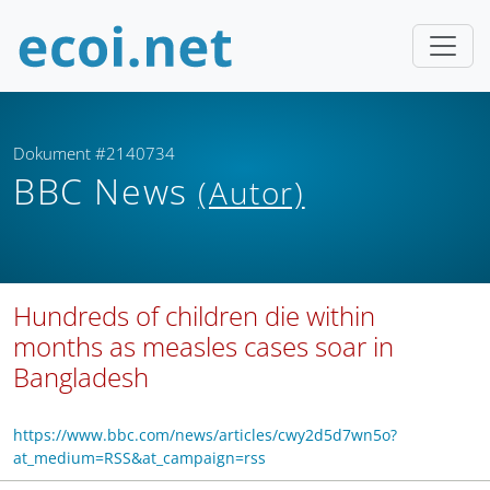
Dokument #2140734
BBC News
(Autor)
Hundreds of children die within
months as measles cases soar in
Bangladesh
https://www.bbc.com/news/articles/cwy2d5d7wn5o?
at_medium=RSS&at_campaign=rss