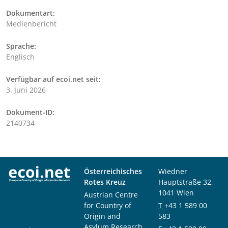
Dokumentart:
Medienbericht
Sprache:
Englisch
Verfügbar auf ecoi.net seit:
3. Juni 2026
Dokument-ID:
2140734
Österreichisches
Wiedner
Rotes Kreuz
Hauptstraße 32,
1041 Wien
Austrian Centre
for Country of
T
+43 1 589 00
Origin and
583
Asylum Research