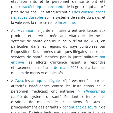
établissements et le personnel de santé ont été
une
caractéristique marquante
de la guerre qui a duré
près de 14 ans. Ces attaques ont eu
des conséquences
négatives durables
sur le système de santé du pays, et
la voie vers la reprise reste
incertaine
.
Au
Myanmar
, la junte militaire a entravé l’accès aux
produits et services médicaux vitaux et décimé le
système de santé depuis le coup d’État de 2021, en
particulier dans les régions du pays contrôlées par
l’opposition. Des années d’attaques illégales contre les
services de santé menées par la junte militaire
ont
entravé
les efforts d’urgence visant à répondre
efficacement au
séisme de mars 2025,
qui a fait des
milliers de morts et de blessés.
À
Gaza
, les
attaques illégales
répétées menées par les
autorités israéliennes contre les installations et le
personnel médicaux ont entraîné
l’«
effondrement
total
»
du système de santé. Pendant ce temps, des
dizaines de milliers de Palestiniens à Gaza –
principalement des enfants –
continuent de souffrir
de
maladies d’origine hydrique, en grande partie à cause