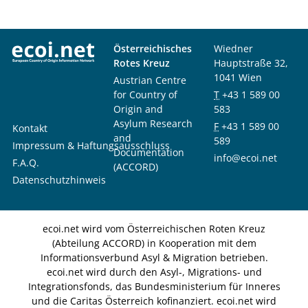
Österreichisches
Wiedner
Rotes Kreuz
Hauptstraße 32,
1041 Wien
Austrian Centre
for Country of
T
+43 1 589 00
Origin and
583
Asylum Research
F
+43 1 589 00
Kontakt
and
589
Impressum & Haftungsausschluss
Documentation
info@ecoi.net
F.A.Q.
(ACCORD)
Datenschutzhinweis
ecoi.net wird vom Österreichischen Roten Kreuz
(Abteilung ACCORD) in Kooperation mit dem
Informationsverbund Asyl & Migration betrieben.
ecoi.net wird durch den Asyl-, Migrations- und
Integrationsfonds, das Bundesministerium für Inneres
und die Caritas Österreich kofinanziert. ecoi.net wird