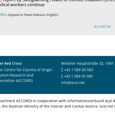
edical workers continue
flict
(Appeal or News Release, English)
ID 2140728
an Red Cross
Wiedner Hauptstraße 32, 1041
an Centre for Country of Origin
T
+43 1 589 00 583
sylum Research and
F
+43 1 589 00 589
entation (ACCORD)
info@ecoi.net
department ACCORD) in cooperation with Informationsverbund Asyl & 
 the Austrian Ministry of the Interior and Caritas Austria. ecoi.n