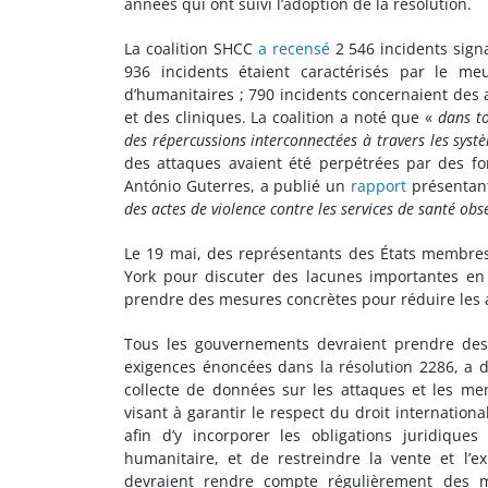
années qui ont suivi l’adoption de la résolution.
La coalition SHCC
a recensé
2 546 incidents sign
936 incidents étaient caractérisés par le meu
d’humanitaires ; 790 incidents concernaient des
et des cliniques. La coalition a noté que «
dans to
des répercussions interconnectées à travers les syst
des attaques avaient été perpétrées par des forc
António Guterres, a publié un
rapport
présentant
des actes de violence contre les services de santé ob
Le 19 mai, des représentants des États membres 
York pour discuter des lacunes importantes en
prendre des mesures concrètes pour réduire les a
Tous les gouvernements devraient prendre des
exigences énoncées dans la résolution 2286, a 
collecte de données sur les attaques et les me
visant à garantir le respect du droit international
afin d’y incorporer les obligations juridique
humanitaire, et de restreindre la vente et l’
devraient rendre compte régulièrement des m