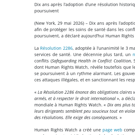
Dix ans après l’adoption d’une résolution histori
poursuivent
(New York, 29 mai 2026) – Dix ans après l’adopti
afin de protéger les soins de santé dans les conf
poursuivent, a déclaré aujourd’hui Human Rights
La
Résolution 2286
, adoptée à l’unanimité le 3 ma
services de santé. Une décennie plus tard, un
n
conflits (
Safeguarding Health in Conflict Coalition
, 
dont Human Rights Watch, révèle toutefois que le
se poursuivent à un rythme alarmant. Les gouver
ces attaques illégales, et en sanctionnant les res
«
La Résolution 2286 énonce des obligations claires vi
armés, et à respecter le droit international
», a décl
mondiale à Human Rights Watch. «
Dix ans plus t
leurs dirigeants semblent peu soucieux tout en viola
des résolutions. Elle exige des conséquences.
»
Human Rights Watch a créé une
page web
compi