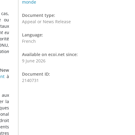
monde
 cas,
Document type:
té ou
Appeal or News Release
itaux
nt eu
Language:
orité
French
’ONU,
ation
Available on ecoi.net since:
9 June 2026
 New
Document ID:
ent
à
2140731
t aux
er la
iques
ional
droit
ments
tres