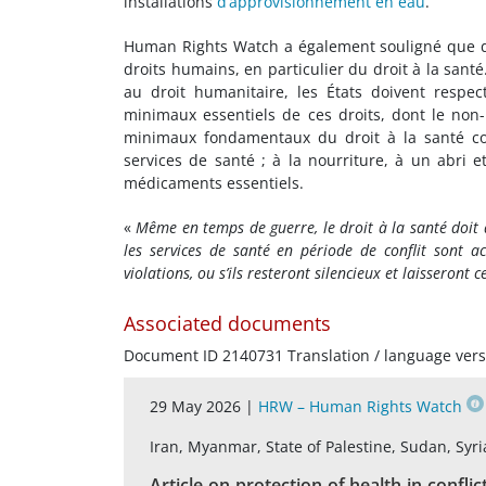
installations
d’approvisionnement en eau
.
Human Rights Watch a également souligné que de t
droits humains, en particulier du droit à la santé
au droit humanitaire, les États doivent respec
minimaux essentiels de ces droits, dont le non-
minimaux fondamentaux du droit à la santé com
services de santé ; à la nourriture, à un abri e
médicaments essentiels.
«
Même en temps de guerre, le droit à la santé doit
les services de santé en période de conflit sont ac
violations, ou s’ils resteront silencieux et laisseront
Associated documents
Document ID 2140731 Translation / language vers
29 May 2026 |
HRW – Human Rights Watch
Iran, Myanmar, State of Palestine, Sudan, Syr
Article on protection of health in confli