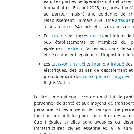
eau. Les parties belligérantes ont délibérém
humanitaires. En août 2025, l’organisation M
au Darfour malgré une épidémie de chol
l’établissement. En mars 2026, une
attaque
p
a fait au moins 64 morts et des dizaines de 
En
Ukraine
, les forces
russes
ont intensifié
665 établissements et membres du per
également
restreint
l’accès aux soins de san
et de renforcer illégalement l’imposition de l
Les
États-Unis
,
Israël
et l’
Iran
ont
frappé
des 
électriques, des usines de dessalement e
probablement des
conséquences négatives
Rights Watch.
Le droit international accorde un statut de prot
personnel de santé et aux moyens de transport 
personnel et les moyens de transport ne perdent
fonction humanitaire pour commettre des actes 
être illégales si elles sont aveugles ou disp
infrastructures civiles essentielles à la su