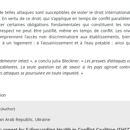
elles attaques sont susceptibles de violer le droit internationa
. En vertu de ce droit, qui s’applique en temps de conflit parallèl
ter certaines obligations fondamentales qui constituent les ni
respect ne peut être justifié, même en temps de conflit. Les ni
prennent l’accès non discriminatoire aux établissements, bie
t à un logement ; à l’assainissement et à l’eau potable ; ainsi q
 demeurer intact
», a conclu Julia Bleckner. «
Les preuves d’attaques c
cablantes. La seule question est de savoir si les pays agiront contr
 ces attaques se poursuivre en toute impunité
. »
ion
(Author)
ian Arab Republic, Ukraine
ct; report by Safeguarding Health in Conflict Coalition (SHCC