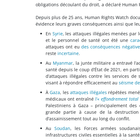
obligations découlant du droit, a déclaré Human 
Depuis plus de 25 ans, Human Rights Watch doc
évidence leurs graves conséquences ainsi que leur
En
Syrie
, les attaques illégales menées par 
et le personnel de santé ont été une
cara
attaques ont eu
des conséquences négative
reste
incertaine
.
Au
Myanmar
, la junte militaire a entravé 
santé depuis le coup d’État de 2021, en part
d’attaques illégales contre les services de
visant à répondre efficacement au
séisme de
À
Gaza
, les
attaques illégales
répétées menées
médicaux ont entraîné
l’«
effondrement total
Palestiniens à Gaza – principalement des
grande partie à cause de la destruction 
d’assainissement tout au long du conflit.
Au
Soudan
, les Forces armées soudanai
infrastructures civiles essentielles à la sa