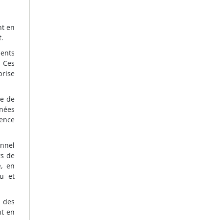
nt en
t.
ments
 Ces
prise
me de
nnées
gence
onnel
rs de
e, en
u et
des
nt en