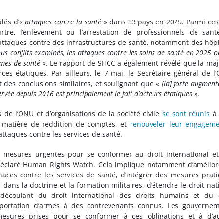
alés d’«
attaques contre la santé
» dans 33 pays en 2025. Parmi ces
rtre, l’enlèvement ou l’arrestation de professionnels de san
 attaques contre des infrastructures de santé, notamment des hôp
us conflits examinés, les attaques contre les soins de santé en 2025 o
èmes de santé
». Le rapport de SHCC a également révélé que la maj
es étatiques. Par ailleurs, le 7 mai, le Secrétaire général de l
 des conclusions similaires, et soulignant que «
[la] forte augment
servée depuis 2016 est principalement le fait d’acteurs étatiques
».
de l’ONU et d’organisations de la société civile
se sont réunis
à
 matière de reddition de comptes, et
renouveler leur engagem
ttaques contre les services de santé.
 mesures urgentes pour se conformer au droit international e
déclaré Human Rights Watch. Cela implique notamment d’amélior
naces contre les services de santé, d’intégrer des mesures prat
 dans la doctrine et la formation militaires, d’étendre le droit nat
s découlant du droit international des droits humains et du 
exportation d’armes à des contrevenants connus. Les gouverne
esures prises pour se conformer à ces obligations et à d’au