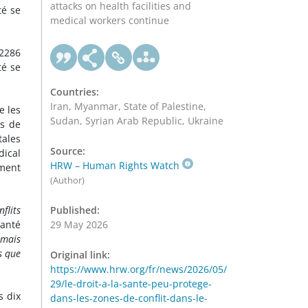
attacks on health facilities and
té se
medical workers continue
 2286
té se
Countries:
Iran, Myanmar, State of Palestine,
e les
Sudan, Syrian Arab Republic, Ukraine
rs de
tales
Source:
dical
HRW – Human Rights Watch
ement
(Author)
flits
Published:
santé
29 May 2026
 mais
s que
Original link:
https://www.hrw.org/fr/news/2026/05/
29/le-droit-a-la-sante-peu-protege-
s dix
dans-les-zones-de-conflit-dans-le-