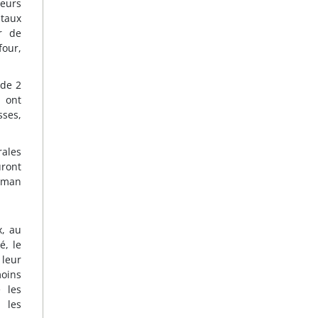
leurs
itaux
r de
four,
 de 2
 ont
sses,
rales
uront
Human
x, au
é, le
 leur
moins
e les
 les