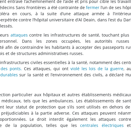
ent entravé l’acheminement de l’aide et pris pour cible les travail
édecins Sans Frontières a été contrainte de
fermer
l’un de ses hôp
éra en cours, à la suite d’une attaque armée à l’intérieu
erpétrée contre l’hôpital universitaire d’Al Deain, dans l’est du Dar
blessés.
 leurs
attaques
contre les infrastructures de santé, touchant plus
sonnel. Dans les zones occupées, les autorités russes
té afin de contraindre les habitants à accepter des passeports ru
ois et de structures administratives russes.
infrastructures civiles essentielles à la santé, notamment des cent
t
des ponts.
Ces attaques, qui ont
violé les lois de la guerre
, a
 durables
sur la santé et l’environnement des civils, a déclaré 
ection particulier aux hôpitaux et autres établissements médicau
médicaux, tels que les ambulances. Les établissements de sant
 leur statut de protection que s’ils sont utilisés en dehors de
préjudiciables à la partie adverse. Ces attaques peuvent néan
roportionnées. Le droit interdit également les attaques contr
rvie de la population, telles que les
centrales électriques
et