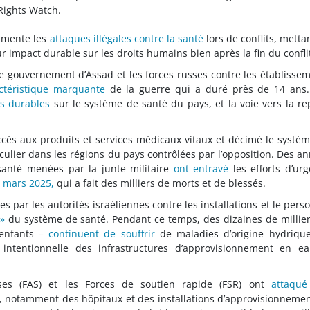
Rights Watch.
umente les
attaques illégales contre la santé
lors de conflits, metta
 impact durable sur les droits humains bien après la fin du confli
le gouvernement d’Assad et les forces russes contre les établisse
ctéristique marquante
de la guerre qui a duré près de 14 ans.
s durables
sur le système de santé du pays, et la voie vers la re
l’accès aux produits et services médicaux vitaux et décimé le systè
iculier dans les régions du pays contrôlées par l’opposition. Des a
 santé menées par la junte militaire
ont entravé
les efforts d’ur
 mars 2025,
qui a fait des milliers de morts et de blessés.
 par les autorités israéliennes contre les installations et le pers
»
du système de santé. Pendant ce temps, des dizaines de millie
 enfants –
continuent de souffrir
de maladies d’origine hydriqu
intentionnelle des infrastructures d’approvisionnement en ea
ses (FAS) et les Forces de soutien rapide (FSR) ont
attaqué
nté, notamment des hôpitaux et des installations d’approvisionneme