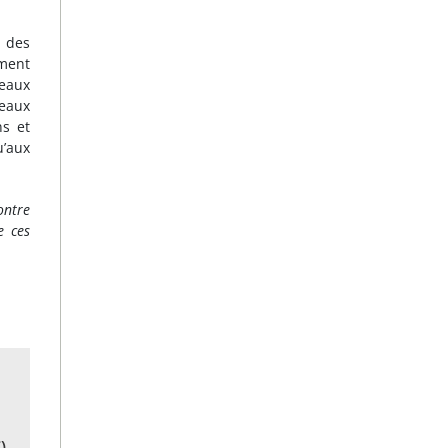
l des
ement
veaux
veaux
ns et
u’aux
ontre
e ces
)