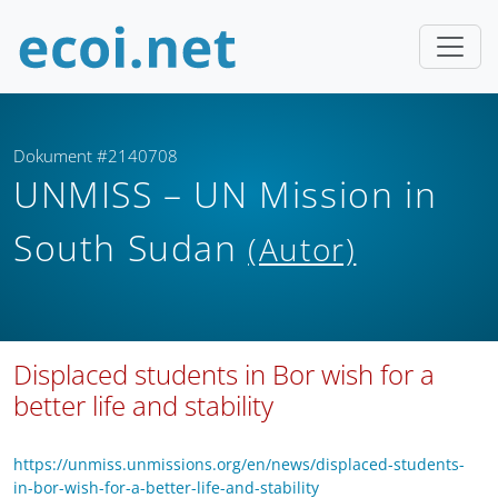
Dokument #2140708
UNMISS – UN Mission in
South Sudan
(Autor)
Displaced students in Bor wish for a
better life and stability
https://unmiss.unmissions.org/en/news/displaced-students-
in-bor-wish-for-a-better-life-and-stability