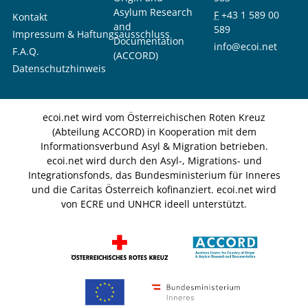
Asylum Research
F
+43 1 589 00
Kontakt
and
589
Impressum & Haftungsausschluss
Documentation
info@ecoi.net
F.A.Q.
(ACCORD)
Datenschutzhinweis
ecoi.net wird vom Österreichischen Roten Kreuz
(Abteilung ACCORD) in Kooperation mit dem
Informationsverbund Asyl & Migration betrieben.
ecoi.net wird durch den Asyl-, Migrations- und
Integrationsfonds, das Bundesministerium für Inneres
und die Caritas Österreich kofinanziert. ecoi.net wird
von ECRE und UNHCR ideell unterstützt.