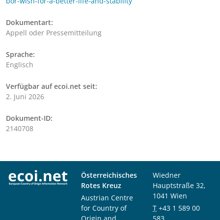
bor-wish-for-a-better-life-and-stability
Dokumentart:
Appell oder Pressemitteilung
Sprache:
Englisch
Verfügbar auf ecoi.net seit:
2. Juni 2026
Dokument-ID:
2140708
Österreichisches
Wiedner
Rotes Kreuz
Hauptstraße 32,
1041 Wien
Austrian Centre
for Country of
T
+43 1 589 00
Origin and
583