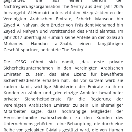
gegründet, wie aus einem Bericht der
Nichtregierungsorganisation The Sentry aus dem Jahr 2025
hervorgeht. Al-Humairi untersteht dem Vizepräsidenten der
Vereinigten Arabischen Emirate, Scheich Mansour bin
Zayed Al Nahyan, dem Bruder von Präsident Mohamed bin
Zayed Al Nahyan und Vorsitzenden des Präsidialamtes. Im
Jahr 2017 übertrug al-Humairi seine Anteile an der GSSG an
Mohamed Hamdan al-Zaabi, einen langjährigen
Geschäftspartner, berichtete The Sentry.
Die GSSG rühmt sich damit, „das erste private
Sicherheitsunternehmen in den Vereinigten Arabischen
Emiraten zu sein, das eine Lizenz für bewaffnete
Sicherheitsdienste erhalten hat“. Bis vor kurzem warb sie
zudem damit, wichtige Ministerien der Emirate zu ihren
Kunden zu zählen und „der einzige Anbieter bewaffneter
privater Sicherheitsdienste für die Regierung der
Vereinigten Arabischen Emirate“ zu sein. Ein ehemaliger
Mitarbeiter sagte, dass hochrangige Mitglieder der
Herrscherfamilie wahrscheinlich zu den Kunden des
Unternehmens gehörten – eine Behauptung, die durch eine
Reihe von geleakten E-Mails gestützt wird, die von Human