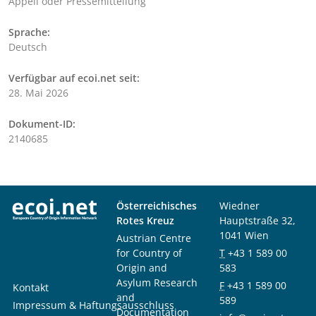
Appell oder Pressemitteilung
Sprache:
Deutsch
Verfügbar auf ecoi.net seit:
28. Mai 2026
Dokument-ID:
2140685
Österreichisches
Wiedner
Rotes Kreuz
Hauptstraße 32,
1041 Wien
Austrian Centre
for Country of
T
+43 1 589 00
Origin and
583
Asylum Research
F
+43 1 589 00
Kontakt
and
589
Impressum & Haftungsausschluss
Documentation