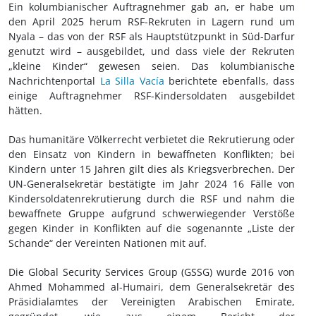
Ein kolumbianischer Auftragnehmer gab an, er habe um
den April 2025 herum RSF-Rekruten in Lagern rund um
Nyala – das von der RSF als Hauptstützpunkt in Süd-Darfur
genutzt wird – ausgebildet, und dass viele der Rekruten
„kleine Kinder“ gewesen seien. Das kolumbianische
Nachrichtenportal
La Silla Vacía
berichtete ebenfalls, dass
einige Auftragnehmer RSF-Kindersoldaten ausgebildet
hätten.
Das humanitäre Völkerrecht verbietet die Rekrutierung oder
den Einsatz von Kindern in bewaffneten Konflikten; bei
Kindern unter 15 Jahren gilt dies als Kriegsverbrechen. Der
UN-Generalsekretär bestätigte im Jahr 2024 16 Fälle von
Kindersoldatenrekrutierung durch die RSF und nahm die
bewaffnete Gruppe aufgrund schwerwiegender Verstöße
gegen Kinder in Konflikten auf die sogenannte „Liste der
Schande“ der Vereinten Nationen mit auf.
Die Global Security Services Group (GSSG) wurde 2016 von
Ahmed Mohammed al-Humairi, dem Generalsekretär des
Präsidialamtes der Vereinigten Arabischen Emirate,