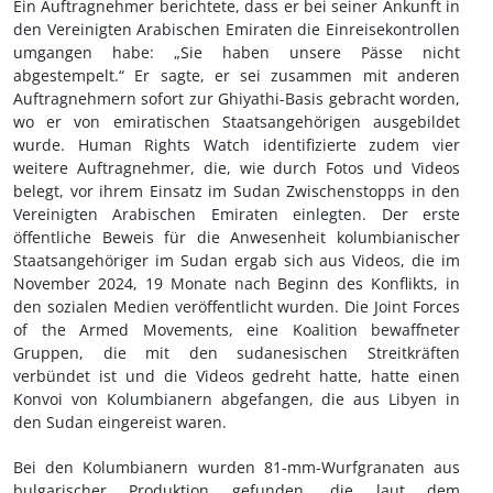
Ein Auftragnehmer berichtete, dass er bei seiner Ankunft in
den Vereinigten Arabischen Emiraten die Einreisekontrollen
umgangen habe: „Sie haben unsere Pässe nicht
abgestempelt.“ Er sagte, er sei zusammen mit anderen
Auftragnehmern sofort zur Ghiyathi-Basis gebracht worden,
wo er von emiratischen Staatsangehörigen ausgebildet
wurde. Human Rights Watch identifizierte zudem vier
weitere Auftragnehmer, die, wie durch Fotos und Videos
belegt, vor ihrem Einsatz im Sudan Zwischenstopps in den
Vereinigten Arabischen Emiraten einlegten. Der erste
öffentliche Beweis für die Anwesenheit kolumbianischer
Staatsangehöriger im Sudan ergab sich aus Videos, die im
November 2024, 19 Monate nach Beginn des Konflikts, in
den sozialen Medien veröffentlicht wurden. Die Joint Forces
of the Armed Movements, eine Koalition bewaffneter
Gruppen, die mit den sudanesischen Streitkräften
verbündet ist und die Videos gedreht hatte, hatte einen
Konvoi von Kolumbianern abgefangen, die aus Libyen in
den Sudan eingereist waren.
Bei den Kolumbianern wurden 81-mm-Wurfgranaten aus
bulgarischer Produktion gefunden, die laut dem