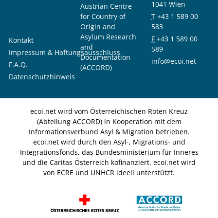
1041 Wien
Austrian Centre
for Country of
T
+43 1 589 00
Origin and
583
Asylum Research
F
+43 1 589 00
Kontakt
and
589
Impressum & Haftungsausschluss
Documentation
info@ecoi.net
F.A.Q.
(ACCORD)
Datenschutzhinweis
ecoi.net wird vom Österreichischen Roten Kreuz
(Abteilung ACCORD) in Kooperation mit dem
Informationsverbund Asyl & Migration betrieben.
ecoi.net wird durch den Asyl-, Migrations- und
Integrationsfonds, das Bundesministerium für Inneres
und die Caritas Österreich kofinanziert. ecoi.net wird
von ECRE und UNHCR ideell unterstützt.