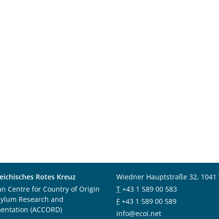
eichisches Rotes Kreuz
Wiedner Hauptstraße 32, 1041
an Centre for Country of Origin
T
+43 1 589 00 583
sylum Research and
F
+43 1 589 00 589
entation (ACCORD)
info@ecoi.net