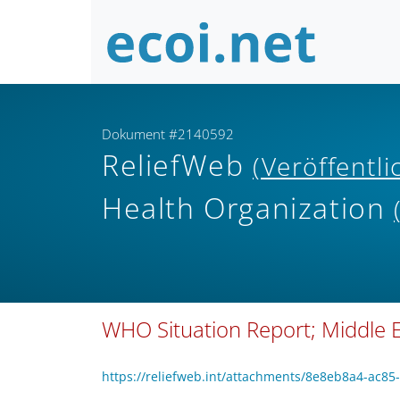
Dokument #2140592
ReliefWeb
(Veröffentl
Health Organization
WHO Situation Report; Middle Ea
https://reliefweb.int/attachments/8e8eb8a4-ac8