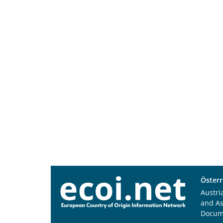
Österr
Austri
and A
Docum