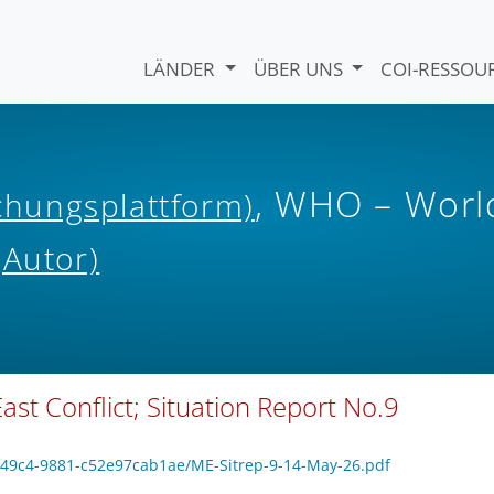
LÄNDER
ÜBER UNS
COI-RESSO
, WHO – Worl
ichungsplattform)
(Autor)
st Conflict; Situation Report No.9
5-49c4-9881-c52e97cab1ae/ME-Sitrep-9-14-May-26.pdf