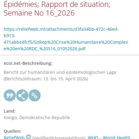
Épidémies; Rapport de situation;
Semaine No 16_2026
https://reliefweb.int/attachments/d3fa34bb-472c-46ed-
b913-
471abbedfcf5/SitRep%20Crise%20Humanitaire%20Complex
e%20en%20RDC_%20S16_01052026.pdf
ecoi.net-Beschreibung:
Bericht zur humanitären und epidemiologischen Lage
(Berichtszeitraum: 13. bis 19. April 2026)
Land:
Kongo, Demokratische Republik
Quellen:
ReliefWeb
,
WHO – World Health
(Veröffentlichungsplattform)