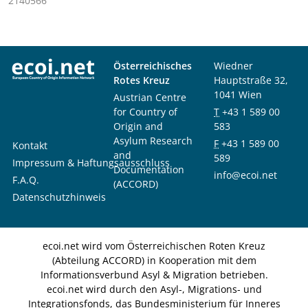
2140566
Österreichisches
Wiedner
Rotes Kreuz
Hauptstraße 32,
1041 Wien
Austrian Centre
for Country of
T
+43 1 589 00
Origin and
583
Asylum Research
F
+43 1 589 00
Kontakt
and
589
Impressum & Haftungsausschluss
Documentation
info@ecoi.net
F.A.Q.
(ACCORD)
Datenschutzhinweis
ecoi.net wird vom Österreichischen Roten Kreuz
(Abteilung ACCORD) in Kooperation mit dem
Informationsverbund Asyl & Migration betrieben.
ecoi.net wird durch den Asyl-, Migrations- und
Integrationsfonds, das Bundesministerium für Inneres