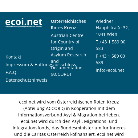
Österreichisches
Wiedner
Rotes Kreuz
Hauptstraße 32,
1041 Wien
Austrian Centre
for Country of
T
+43 1 589 00
Origin and
583
Asylum Research
F
+43 1 589 00
Kontakt
and
589
Impressum & Haftungsausschluss
Documentation
info@ecoi.net
F.A.Q.
(ACCORD)
Datenschutzhinweis
ecoi.net wird vom Österreichischen Roten Kreuz
(Abteilung ACCORD) in Kooperation mit dem
Informationsverbund Asyl & Migration betrieben.
ecoi.net wird durch den Asyl-, Migrations- und
Integrationsfonds, das Bundesministerium für Inneres
und die Caritas Österreich kofinanziert. ecoi.net wird