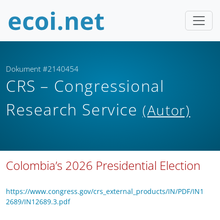
Dokument #2140454
CRS – Congressional
Research Service
(Autor)
Colombia’s 2026 Presidential Election
https://www.congress.gov/crs_external_products/IN/PDF/IN1
2689/IN12689.3.pdf