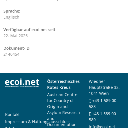
Sprache:
Englisch
Verfügbar auf ecoi.net seit:
22. Mai 2026
Dokument-ID:
2140454
Österreichisches
Wiedner
Rotes Kreuz
Hauptstraße 32,
1041 Wien
Austrian Centre
for Country of
T
+43 1 589 00
Origin and
583
Asylum Research
F
+43 1 589 00
Kontakt
and
589
Impressum & Haftungsausschluss
Documentation
info@ecoi.net