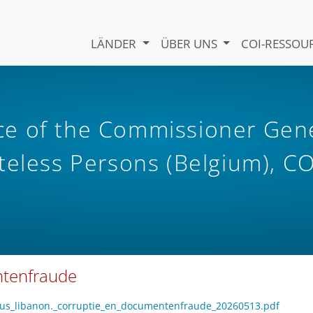
LÄNDER
ÜBER UNS
COI-RESSO
e of the Commissioner Gen
teless Persons (Belgium), CO
ntenfraude
focus_libanon._corruptie_en_documentenfraude_20260513.pdf