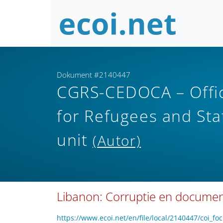
Dokument #2140447
CGRS-CEDOCA – Offic
for Refugees and Sta
unit
(Autor)
Libanon: Corruptie en docume
https://www.ecoi.net/en/file/local/2140447/coi_