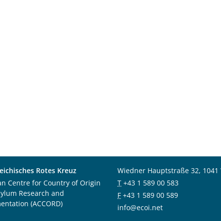
eichisches Rotes Kreuz
Wiedner Hauptstraße 32, 1041
an Centre for Country of Origin
T
+43 1 589 00 583
sylum Research and
F
+43 1 589 00 589
entation (ACCORD)
info@ecoi.net