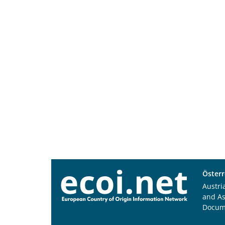
Österr
Austri
and A
Docum