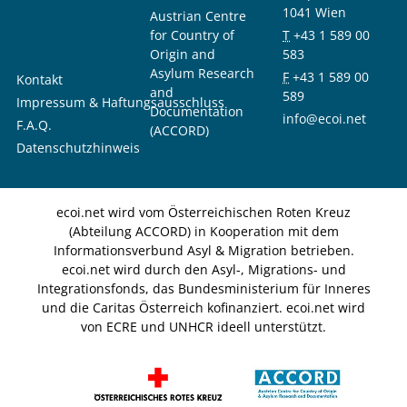
1041 Wien
Austrian Centre
for Country of
T
+43 1 589 00
Origin and
583
Asylum Research
F
+43 1 589 00
Kontakt
and
589
Impressum & Haftungsausschluss
Documentation
info@ecoi.net
F.A.Q.
(ACCORD)
Datenschutzhinweis
ecoi.net wird vom Österreichischen Roten Kreuz
(Abteilung ACCORD) in Kooperation mit dem
Informationsverbund Asyl & Migration betrieben.
ecoi.net wird durch den Asyl-, Migrations- und
Integrationsfonds, das Bundesministerium für Inneres
und die Caritas Österreich kofinanziert. ecoi.net wird
von ECRE und UNHCR ideell unterstützt.