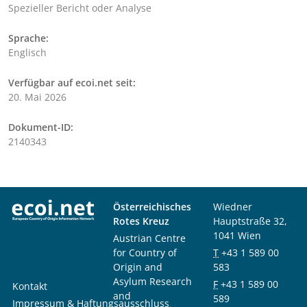
Spezieller Bericht oder Analyse
Sprache:
Englisch
Verfügbar auf ecoi.net seit:
20. Mai 2026
Dokument-ID:
2140343
Österreichisches
Wiedner
Rotes Kreuz
Hauptstraße 32,
1041 Wien
Austrian Centre
for Country of
T
+43 1 589 00
Origin and
583
Asylum Research
F
+43 1 589 00
Kontakt
and
589
Impressum & Haftungsausschluss