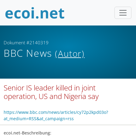
Dokument #2140319
BBC News
(Autor)
Senior IS leader killed in joint
operation, US and Nigeria say
https://www.bbc.com/news/articles/cy72p2kpd03o?
at_medium=RSS&at_campaign=rss
ecoi.net-Beschreibung: