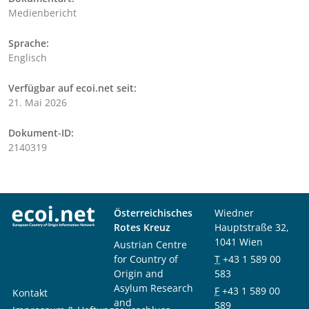
Medienbericht
Sprache:
Englisch
Verfügbar auf ecoi.net seit:
21. Mai 2026
Dokument-ID:
2140319
Österreichisches
Wiedner
Rotes Kreuz
Hauptstraße 32,
1041 Wien
Austrian Centre
for Country of
T
+43 1 589 00
Origin and
583
Asylum Research
F
+43 1 589 00
Kontakt
and
589