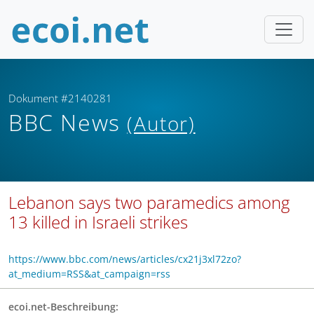
Dokument #2140281
BBC News
(Autor)
Lebanon says two paramedics among
13 killed in Israeli strikes
https://www.bbc.com/news/articles/cx21j3xl72zo?
at_medium=RSS&at_campaign=rss
ecoi.net-Beschreibung: