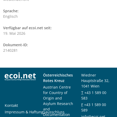
Sprache:
Englisch
Verfügbar auf ecoi.net seit:
19. Mai 2026
Dokument-ID:
2140281
Österreichisches
Wiedner
Rotes Kreuz
Hauptstraße 32,
1041 Wien
Austrian Centre
for Country of
T
+43 1 589 00
Origin and
583
Asylum Research
F
+43 1 589 00
Kontakt
and
589
Impressum & Haftungsausschluss
Documentation
info@ecoi.net