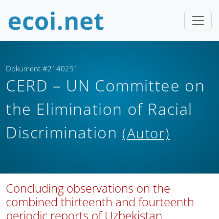
Dokument #2140251
CERD – UN Committee on
the Elimination of Racial
Discrimination
(Autor)
Concluding observations on the
combined thirteenth and fourteenth
periodic reports of Uzbekistan