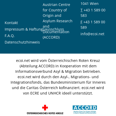
1041 Wien
Austrian Centre
for Country of
T
+43 1 589 00
Origin and
583
Asylum Research
F
+43 1 589 00
Kontakt
and
589
Impressum & Haftungsausschluss
Documentation
info@ecoi.net
F.A.Q.
(ACCORD)
Datenschutzhinweis
ecoi.net wird vom Österreichischen Roten Kreuz
(Abteilung ACCORD) in Kooperation mit dem
Informationsverbund Asyl & Migration betrieben.
ecoi.net wird durch den Asyl-, Migrations- und
Integrationsfonds, das Bundesministerium für Inneres
und die Caritas Österreich kofinanziert. ecoi.net wird
von ECRE und UNHCR ideell unterstützt.