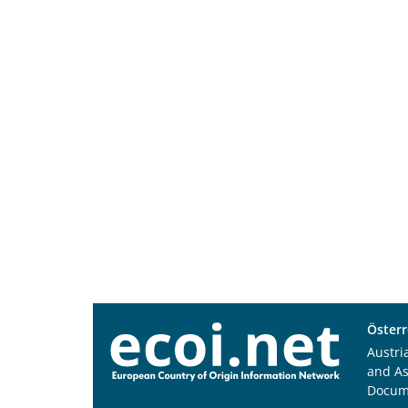
Österr
Austri
and A
Docum