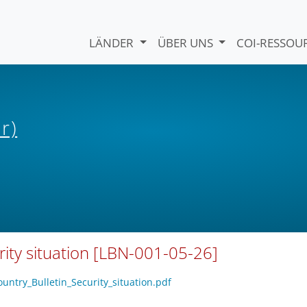
LÄNDER
ÜBER UNS
COI-RESSO
r)
rity situation [LBN-001-05-26]
untry_Bulletin_Security_situation.pdf