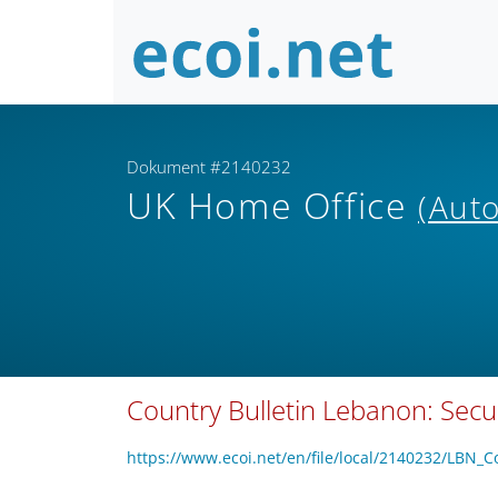
Dokument #2140232
UK Home Office
(Auto
Country Bulletin Lebanon: Secu
https://www.ecoi.net/en/file/local/2140232/LBN_Co