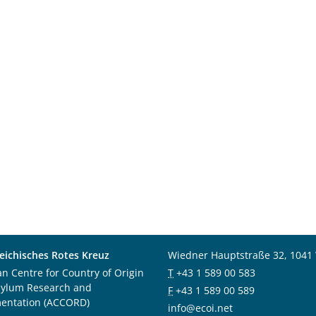
eichisches Rotes Kreuz
Wiedner Hauptstraße 32, 1041
an Centre for Country of Origin
T
+43 1 589 00 583
sylum Research and
F
+43 1 589 00 589
entation (ACCORD)
info@ecoi.net