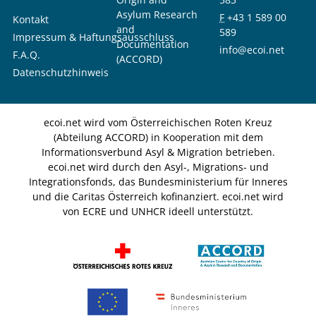
Asylum Research
F
+43 1 589 00
Kontakt
and
589
Impressum & Haftungsausschluss
Documentation
info@ecoi.net
F.A.Q.
(ACCORD)
Datenschutzhinweis
ecoi.net wird vom Österreichischen Roten Kreuz
(Abteilung ACCORD) in Kooperation mit dem
Informationsverbund Asyl & Migration betrieben.
ecoi.net wird durch den Asyl-, Migrations- und
Integrationsfonds, das Bundesministerium für Inneres
und die Caritas Österreich kofinanziert. ecoi.net wird
von ECRE und UNHCR ideell unterstützt.