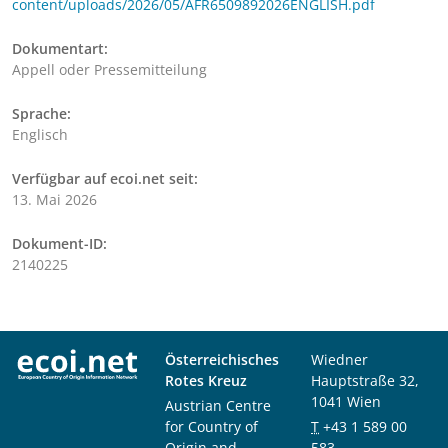
content/uploads/2026/05/AFR6509892026ENGLISH.pdf
Dokumentart:
Appell oder Pressemitteilung
Sprache:
Englisch
Verfügbar auf ecoi.net seit:
13. Mai 2026
Dokument-ID:
2140225
Österreichisches
Wiedner
Rotes Kreuz
Hauptstraße 32,
1041 Wien
Austrian Centre
for Country of
T
+43 1 589 00
Origin and
583