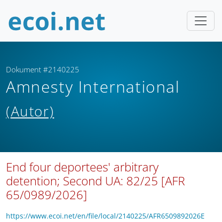
Dokument #2140225
Amnesty International
(Autor)
End four deportees' arbitrary
detention; Second UA: 82/25 [AFR
65/0989/2026]
https://www.ecoi.net/en/file/local/2140225/AFR6509892026E