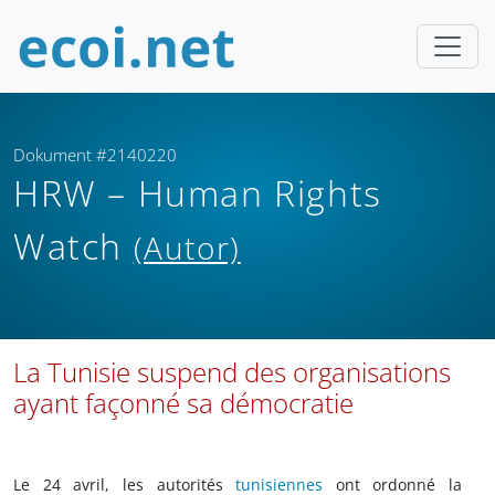
Dokument #2140220
HRW – Human Rights
Watch
(Autor)
La Tunisie suspend des organisations
ayant façonné sa démocratie
Le 24 avril, les autorités
tunisiennes
ont ordonné la