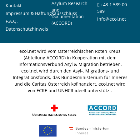
Asylum Research
F
+43 1 589 00
Kontakt
and
589
Impressum & Haftungsausschluss
Documentation
info@ecoi.net
F.A.Q.
(ACCORD)
Datenschutzhinweis
ecoi.net wird vom Österreichischen Roten Kreuz
(Abteilung ACCORD) in Kooperation mit dem
Informationsverbund Asyl & Migration betrieben.
ecoi.net wird durch den Asyl-, Migrations- und
Integrationsfonds, das Bundesministerium für Inneres
und die Caritas Österreich kofinanziert. ecoi.net wird
von ECRE und UNHCR ideell unterstützt.