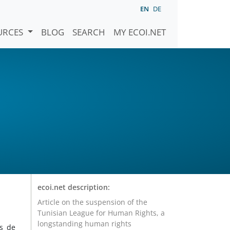
EN
DE
URCES
BLOG
SEARCH
MY ECOI.NET
ecoi.net description:
Article on the suspension of the
Tunisian League for Human Rights, a
longstanding human rights
ts de