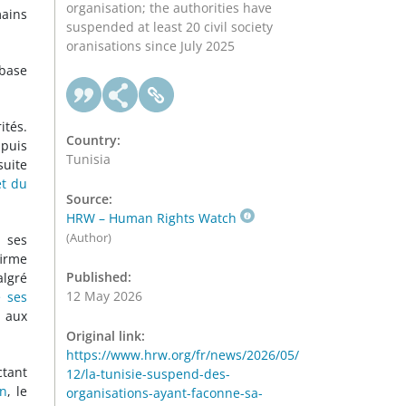
organisation; the authorities have
mains
suspended at least 20 civil society
oranisations since July 2025
 base
ités.
Country:
 puis
Tunisia
suite
t du
Source:
HRW – Human Rights Watch
(Author)
e ses
firme
Published:
algré
12 May 2026
e ses
f aux
Original link:
https://www.hrw.org/fr/news/2026/05/
ctant
12/la-tunisie-suspend-des-
on
, le
organisations-ayant-faconne-sa-