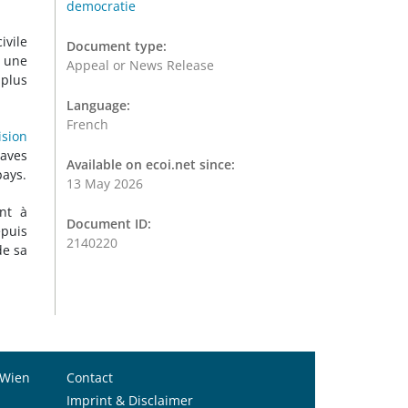
democratie
ivile
Document type:
 une
Appeal or News Release
 plus
Language:
French
ision
raves
Available on ecoi.net since:
pays.
13 May 2026
ant à
Document ID:
epuis
2140220
de sa
 Wien
Contact
Imprint & Disclaimer