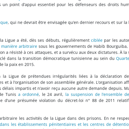
 un point d’appui essentiel pour les défenseurs des droits hu
ique
, qui ne devrait être envisagée qu’en dernier recours et sur la
la Ligue a été, dès ses débuts, régulièrement
ciblée
par les autor
 manière arbitraire
sous les gouvernements de Habib Bourguiba,
on a résisté à ces attaques, et a survécu aux deux dictatures. À la 
 clé dans la transition démocratique tunisienne au sein du
Quarte
e la paix en 2015.
 la Ligue de prétendues irrégularités liées à la déclaration d
es et à l’organisation de son assemblée générale. L’organisation af
s délais impartis et n’avoir reçu aucune autre demande depuis. M
 de Tunis
a ordonné
, le 24 avril,
la suspension de l’ensemble d
se d’une présumée violation du décret-loi n° 88 de 2011 relati
arbitraire les activités de la Ligue dans des prisons. En ne respe
 dans les établissements pénitentiaires et les centres de détenti