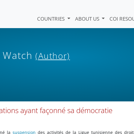
COUNTRIES
ABOUT US
COI RESO
s Watch
(Author)
ations ayant façonné sa démocratie
né la
suspension
des activités de la Ligue tunisienne des droi