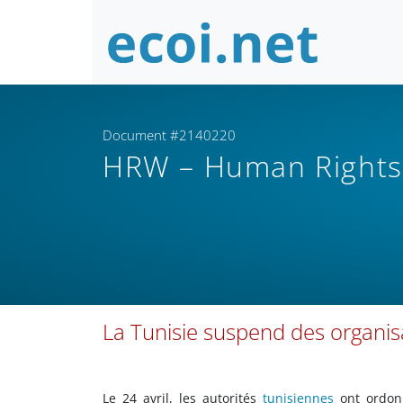
Document #2140220
HRW – Human Right
La Tunisie suspend des organis
Le 24 avril, les autorités
tunisiennes
ont ordon