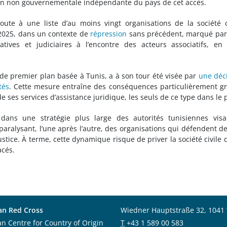
ation non gouvernementale indépendante du pays de cet accès.
oute à une liste d’au moins vingt organisations de la société c
 2025, dans un contexte de
répression
sans précédent, marqué par
atives et judiciaires à l’encontre des acteurs associatifs, en
 de premier plan basée à Tunis, a à son tour été visée par
une déc
tés
. Cette mesure entraîne des conséquences particulièrement g
ses services d’assistance juridique, les seuls de ce type dans le 
 dans une stratégie plus large des autorités tunisiennes vis
paralysant, l’une après l’autre, des organisations qui défendent d
ustice. À terme, cette dynamique risque de priver la société civile 
acés.
an Red Cross
Wiedner Hauptstraße 32, 1041
an Centre for Country of Origin
T
+43 1 589 00 583