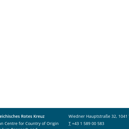
eichisches Rotes Kreuz
Wiedner Hauptstraße 32, 1041
an Centre for Country of Origin
T
+43 1 589 00 583