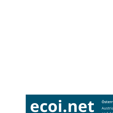
Österr
Austri