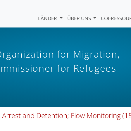
LÄNDER
ÜBER UNS
COI-RESSO
rganization for Migration,
mmissioner for Refugees
rrest and Detention; Flow Monitoring (1