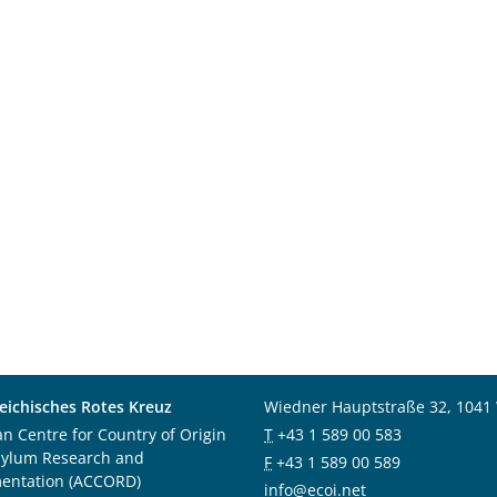
eichisches Rotes Kreuz
Wiedner Hauptstraße 32, 1041
an Centre for Country of Origin
T
+43 1 589 00 583
sylum Research and
F
+43 1 589 00 589
entation (ACCORD)
info@ecoi.net