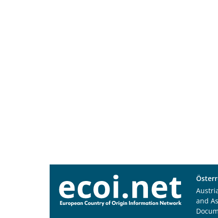
Österr
Austri
and A
Docum