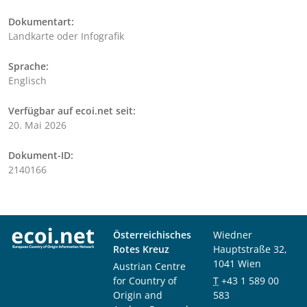
Dokumentart:
Landkarte oder Infografik
Sprache:
Englisch
Verfügbar auf ecoi.net seit:
20. Mai 2026
Dokument-ID:
2140166
Österreichisches
Wiedner
Rotes Kreuz
Hauptstraße 32,
1041 Wien
Austrian Centre
for Country of
T
+43 1 589 00
Origin and
583