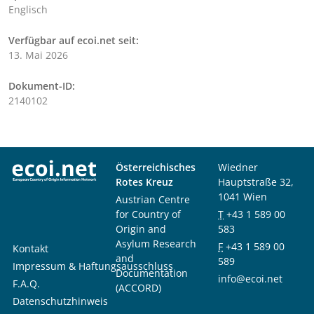
Englisch
Verfügbar auf ecoi.net seit:
13. Mai 2026
Dokument-ID:
2140102
Österreichisches
Wiedner
Rotes Kreuz
Hauptstraße 32,
1041 Wien
Austrian Centre
for Country of
T
+43 1 589 00
Origin and
583
Asylum Research
F
+43 1 589 00
Kontakt
and
589
Impressum & Haftungsausschluss
Documentation
info@ecoi.net
F.A.Q.
(ACCORD)
Datenschutzhinweis