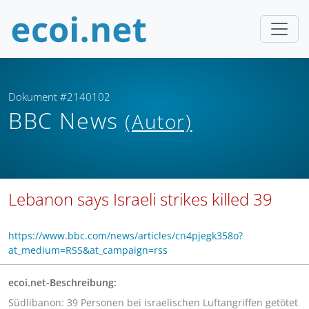
Dokument #2140102
BBC News
(Autor)
Lebanon says Israeli strikes killed 39
https://www.bbc.com/news/articles/cn4pjegk358o?
at_medium=RSS&at_campaign=rss
ecoi.net-Beschreibung:
Südlibanon: 39 Personen bei israelischen Luftangriffen getötet