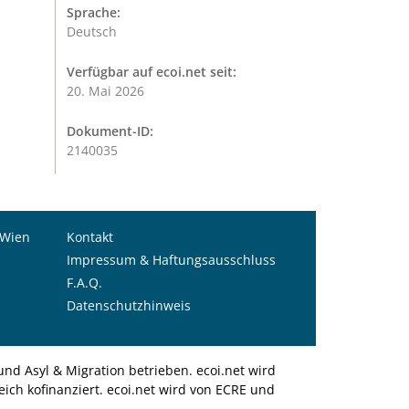
Sprache:
Deutsch
Verfügbar auf ecoi.net seit:
20. Mai 2026
Dokument-ID:
2140035
 Wien
Kontakt
Impressum & Haftungsausschluss
F.A.Q.
Datenschutzhinweis
nd Asyl & Migration betrieben. ecoi.net wird
ich kofinanziert. ecoi.net wird von ECRE und