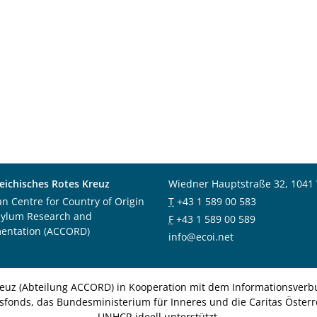
eichisches Rotes Kreuz
Wiedner Hauptstraße 32, 1041
an Centre for Country of Origin
T
+43 1 589 00 583
sylum Research and
F
+43 1 589 00 589
entation (ACCORD)
info@ecoi.net
euz (Abteilung ACCORD) in Kooperation mit dem Informationsverbu
nsfonds, das Bundesministerium für Inneres und die Caritas Österre
UNHCR ideell unterstützt.