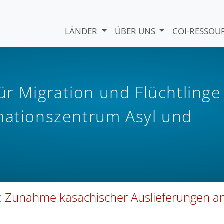
LÄNDER
ÜBER UNS
COI-RESSO
r Migration und Flüchtlinge
rmationszentrum Asyl und
s: Zunahme kasachischer Auslieferungen a