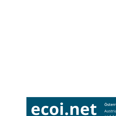
Österr
Austri