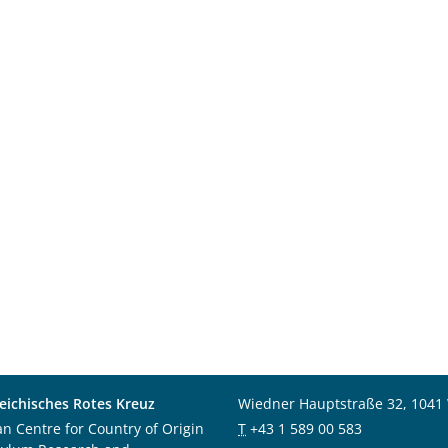
eichisches Rotes Kreuz
Wiedner Hauptstraße 32, 1041
an Centre for Country of Origin
T
+43 1 589 00 583