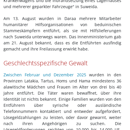
Krankenwagens und die Inbrandsetzung eines Lagerhauses
und mehrerer geparkter Fahrzeuge" in Suweida.
Am 13. August wurden in Daraa mehrere Mitarbeiter
humanitärer Hilfsorganisationen von beduinischen
Stammeskämpfern entführt, als sie mit Hilfslieferungen
nach Suweida unterwegs waren. Das Innenministerium gab
am 21. August bekannt, dass es die Entführten ausfindig
gemacht und ihre Freilassung erwirkt habe.
Geschlechtsspezifische Gewalt
Zwischen Februar und Dezember 2025
wurden in den
Provinzen Latakia, Tartus, Homs und Hama mindestens 36
alawitische Mädchen und Frauen im Alter von drei bis 40
Jahre entführt. Die Täter waren bewaffnet, über ihre
Identität ist nichts bekannt. Einige Familien wurden von den
Entführern über syrische oder ausländische
Telefonnummern kontaktiert und entweder aufgefordert,
Lösegeldzahlungen zu leisten, oder davor gewarnt, weiter
nach ihren Angehörigen zu suchen. Die
Lösegeldforderungen reichten von 10.000 bis 14.000 US-