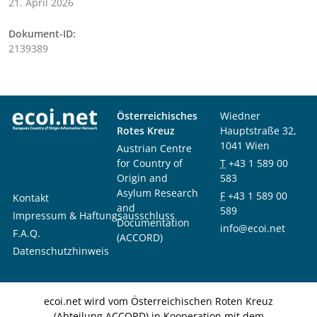
21. April 2026
Dokument-ID:
2139389
Österreichisches
Wiedner
Rotes Kreuz
Hauptstraße 32,
1041 Wien
Austrian Centre
for Country of
T
+43 1 589 00
Origin and
583
Asylum Research
F
+43 1 589 00
Kontakt
and
589
Impressum & Haftungsausschluss
Documentation
info@ecoi.net
F.A.Q.
(ACCORD)
Datenschutzhinweis
ecoi.net wird vom Österreichischen Roten Kreuz
(Abteilung ACCORD) in Kooperation mit dem