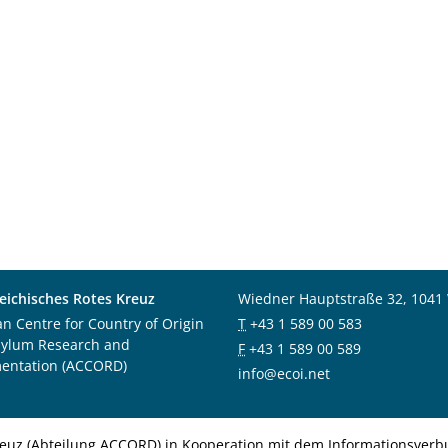
eichisches Rotes Kreuz
Wiedner Hauptstraße 32, 1041
an Centre for Country of Origin
T
+43 1 589 00 583
sylum Research and
F
+43 1 589 00 589
entation (ACCORD)
info@ecoi.net
euz (Abteilung ACCORD) in Kooperation mit dem Informationsverbu