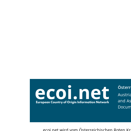
Österr
Austri
and A
Docum
ecoi.net wird vom Österreichischen Roten Kr