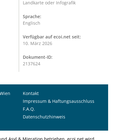
Landkarte oder Infografik
Sprache:
Englisch
Verfügbar auf ecoi.net seit:
10. März 2026
Dokument-ID:
2137624
 Wien
Kontakt
Impressum & Haftungsausschluss
F.A.Q.
Datenschutzhinweis
nd Asyl & Migration betrieben. ecoi.net wird