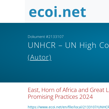
Dokument #2133107
UNHCR – UN High Co
(Autor)
East, Horn of Africa and Great
Promising Practices 2024
https://www.ecoi.net/en/file/local/213310