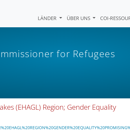
LÄNDER
ÜBER UNS
COI-RESSO
mmissioner for Refugees
 Lakes (EHAGL) Region; Gender Equality
7/UNHCR%20EHAGL%20REGION%20GENDER%20EQUALITY%20PROMISING