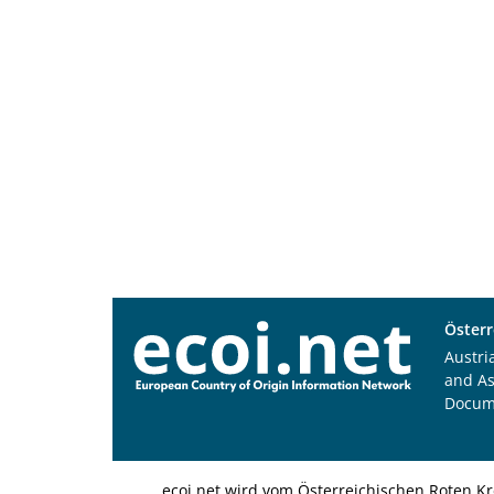
Österr
Austri
and A
Docum
ecoi.net wird vom Österreichischen Roten Kr