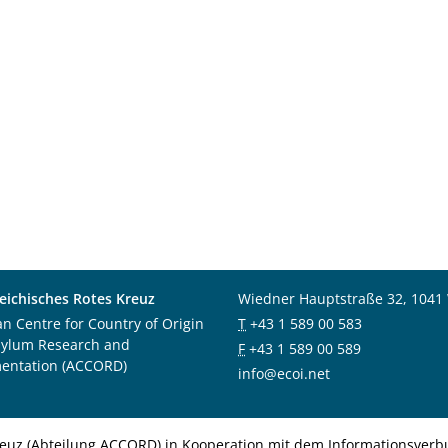
eichisches Rotes Kreuz
Wiedner Hauptstraße 32, 1041
an Centre for Country of Origin
T
+43 1 589 00 583
sylum Research and
F
+43 1 589 00 589
entation (ACCORD)
info@ecoi.net
euz (Abteilung ACCORD) in Kooperation mit dem Informationsverbu