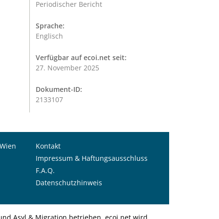
Periodischer Bericht
Sprache:
Englisch
Verfügbar auf ecoi.net seit:
27. November 2025
Dokument-ID:
2133107
 Wien
Kontakt
Impressum & Haftungsausschluss
F.A.Q.
Datenschutzhinweis
nd Asyl & Migration betrieben. ecoi.net wird