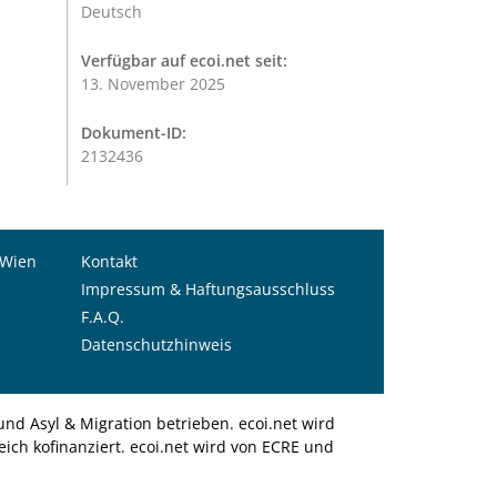
Deutsch
Verfügbar auf ecoi.net seit:
13. November 2025
Dokument-ID:
2132436
 Wien
Kontakt
Impressum & Haftungsausschluss
F.A.Q.
Datenschutzhinweis
nd Asyl & Migration betrieben. ecoi.net wird
ich kofinanziert. ecoi.net wird von ECRE und