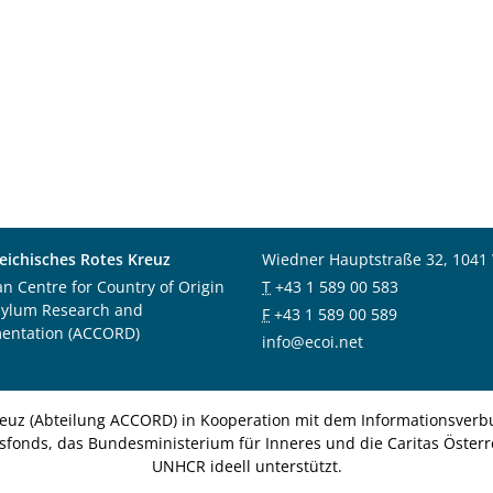
eichisches Rotes Kreuz
Wiedner Hauptstraße 32, 1041
an Centre for Country of Origin
T
+43 1 589 00 583
sylum Research and
F
+43 1 589 00 589
entation (ACCORD)
info@ecoi.net
euz (Abteilung ACCORD) in Kooperation mit dem Informationsverbu
nsfonds, das Bundesministerium für Inneres und die Caritas Österre
UNHCR ideell unterstützt.