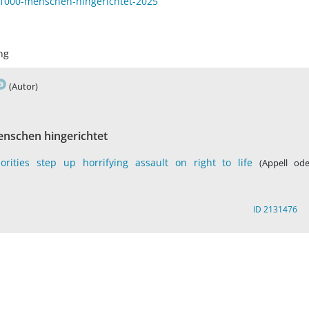
e-1000-menschen-hingerichtet-2025
ng
(Autor)
enschen hingerichtet
rities step up horrifying assault on right to life
(Appell ode
ID 2131476