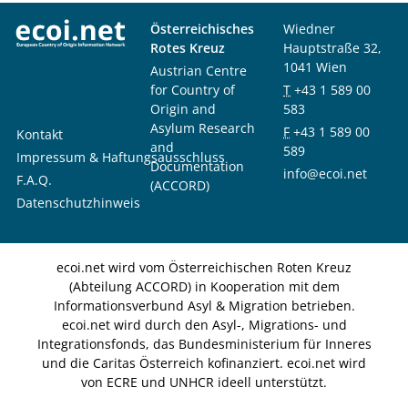
Österreichisches
Wiedner
Rotes Kreuz
Hauptstraße 32,
1041 Wien
Austrian Centre
for Country of
T
+43 1 589 00
Origin and
583
Asylum Research
F
+43 1 589 00
Kontakt
and
589
Impressum & Haftungsausschluss
Documentation
info@ecoi.net
F.A.Q.
(ACCORD)
Datenschutzhinweis
ecoi.net wird vom Österreichischen Roten Kreuz
(Abteilung ACCORD) in Kooperation mit dem
Informationsverbund Asyl & Migration betrieben.
ecoi.net wird durch den Asyl-, Migrations- und
Integrationsfonds, das Bundesministerium für Inneres
und die Caritas Österreich kofinanziert. ecoi.net wird
von ECRE und UNHCR ideell unterstützt.