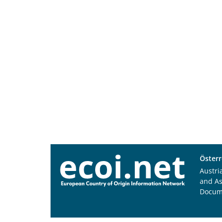
Österr
Austri
and A
Docum