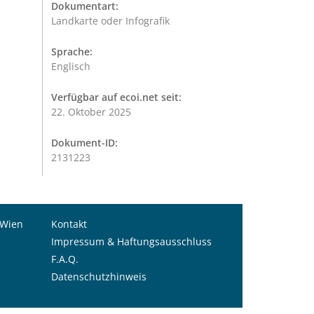
Dokumentart:
Landkarte oder Infografik
Sprache:
Englisch
Verfügbar auf ecoi.net seit:
22. Oktober 2025
Dokument-ID:
2131223
 Wien
Kontakt
Impressum & Haftungsausschluss
F.A.Q.
Datenschutzhinweis