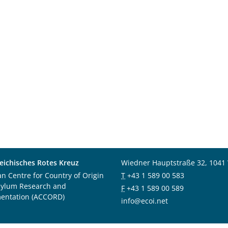
eichisches Rotes Kreuz
Wiedner Hauptstraße 32, 1041
an Centre for Country of Origin
T
+43 1 589 00 583
sylum Research and
F
+43 1 589 00 589
entation (ACCORD)
info@ecoi.net