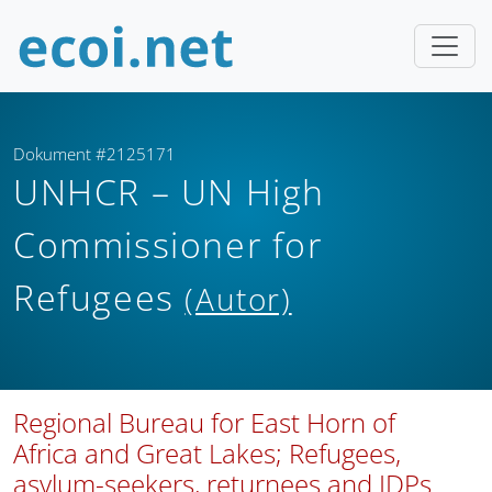
Dokument #2125171
UNHCR – UN High
Commissioner for
Refugees
(Autor)
Regional Bureau for East Horn of
Africa and Great Lakes; Refugees,
asylum-seekers, returnees and IDPs