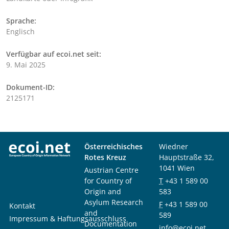
Sprache:
Englisch
Verfügbar auf ecoi.net seit:
9. Mai 2025
Dokument-ID:
2125171
Österreichisches
Wiedner
Rotes Kreuz
Hauptstraße 32,
1041 Wien
Austrian Centre
for Country of
T
+43 1 589 00
Origin and
583
Asylum Research
F
+43 1 589 00
Kontakt
and
589
Impressum & Haftungsausschluss
Documentation
info@ecoi.net