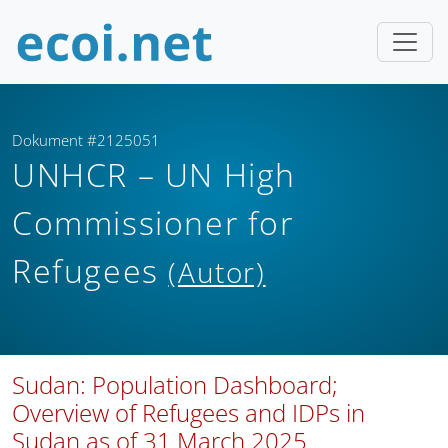
Dokument #2125051
UNHCR – UN High
Commissioner for
Refugees
(Autor)
Sudan: Population Dashboard;
Overview of Refugees and IDPs in
Sudan as of 31 March 2025