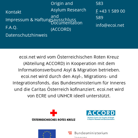
Origin and
583
Asylum Research
F
+43 1 589 00
Kontakt
and
589
Impressum & Haftungsausschluss
Documentation
info@ecoi.net
F.A.Q.
(ACCORD)
Datenschutzhinweis
ecoi.net wird vom Österreichischen Roten Kreuz
(Abteilung ACCORD) in Kooperation mit dem
Informationsverbund Asyl & Migration betrieben.
ecoi.net wird durch den Asyl-, Migrations- und
Integrationsfonds, das Bundesministerium für Inneres
und die Caritas Österreich kofinanziert. ecoi.net wird
von ECRE und UNHCR ideell unterstützt.