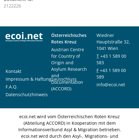
2122226
Österreichisches
Wiedner
Rotes Kreuz
Hauptstraße 32,
1041 Wien
Austrian Centre
for Country of
T
+43 1 589 00
Origin and
583
Asylum Research
F
+43 1 589 00
Kontakt
and
589
Impressum & Haftungsausschluss
Documentation
info@ecoi.net
F.A.Q.
(ACCORD)
Datenschutzhinweis
ecoi.net wird vom Österreichischen Roten Kreuz
(Abteilung ACCORD) in Kooperation mit dem
Informationsverbund Asyl & Migration betrieben.
ecoi.net wird durch den Asyl-, Migrations- und