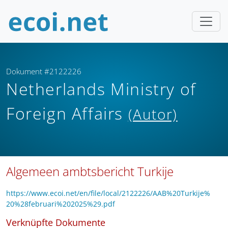
Dokument #2122226
Netherlands Ministry of
Foreign Affairs
(Autor)
Algemeen ambtsbericht Turkije
https://www.ecoi.net/en/file/local/2122226/AAB%20Turkije%
20%28februari%202025%29.pdf
Verknüpfte Dokumente