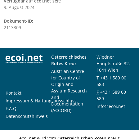
Verfügbar auf ecoi.net seit:
9. August 2024
Dokument-ID:
2113309
Österreichisches
Wiedner
Rotes Kreuz
Hauptstraße 32,
1041 Wien
Austrian Centre
for Country of
T
+43 1 589 00
Origin and
583
Asylum Research
F
+43 1 589 00
Kontakt
and
589
Impressum & Haftungsausschluss
Documentation
info@ecoi.net
F.A.Q.
(ACCORD)
Datenschutzhinweis
ecoi.net wird vom Österreichischen Roten Kreuz