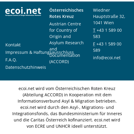
Österreichisches
Wiedner
Rotes Kreuz
Hauptstraße 32,
1041 Wien
Austrian Centre
for Country of
T
+43 1 589 00
Origin and
583
Asylum Research
F
+43 1 589 00
Kontakt
and
589
Impressum & Haftungsausschluss
Documentation
info@ecoi.net
F.A.Q.
(ACCORD)
Datenschutzhinweis
ecoi.net wird vom Österreichischen Roten Kreuz
(Abteilung ACCORD) in Kooperation mit dem
Informationsverbund Asyl & Migration betrieben.
ecoi.net wird durch den Asyl-, Migrations- und
Integrationsfonds, das Bundesministerium für Inneres
und die Caritas Österreich kofinanziert. ecoi.net wird
von ECRE und UNHCR ideell unterstützt.