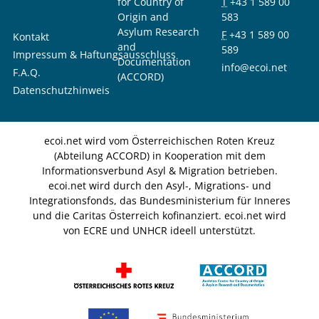
for Country of
T
+43 1 589 00
Origin and
583
Asylum Research
F
+43 1 589 00
Kontakt
and
589
Impressum & Haftungsausschluss
Documentation
info@ecoi.net
F.A.Q.
(ACCORD)
Datenschutzhinweis
ecoi.net wird vom Österreichischen Roten Kreuz
(Abteilung ACCORD) in Kooperation mit dem
Informationsverbund Asyl & Migration betrieben.
ecoi.net wird durch den Asyl-, Migrations- und
Integrationsfonds, das Bundesministerium für Inneres
und die Caritas Österreich kofinanziert. ecoi.net wird
von ECRE und UNHCR ideell unterstützt.