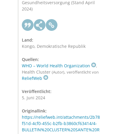
Gesundheitsversorgung (Stand April
2024)
Land:
Kongo, Demokratische Republik
Quellen:
WHO – World Health Organization
,
Health Cluster
,
(Autor)
veröffentlicht von
ReliefWeb
Veröffentlicht:
5. Juni 2024
Originallink:
https://reliefweb.int/attachments/2b78
f51d-4cf0-455c-b2fb-b3860cf63414/4-
BULLETIN%20CLUSTER%20SANTE%20R