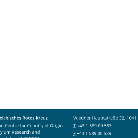
eichisches Rotes Kreuz
Wiedner Hauptstraße 32, 1041
an Centre for Country of Origin
T
+43 1 589 00 583
sylum Research and
F
+43 1 589 00 589