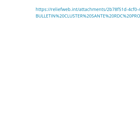
https://reliefweb.int/attachments/2b78f51d-4cf0
BULLETIN%20CLUSTER%20SANTE%20RDC%20PROVI