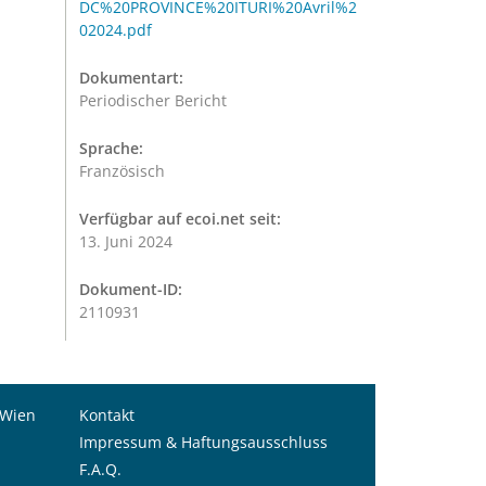
DC%20PROVINCE%20ITURI%20Avril%2
02024.pdf
Dokumentart:
Periodischer Bericht
Sprache:
Französisch
Verfügbar auf ecoi.net seit:
13. Juni 2024
Dokument-ID:
2110931
 Wien
Kontakt
Impressum & Haftungsausschluss
F.A.Q.