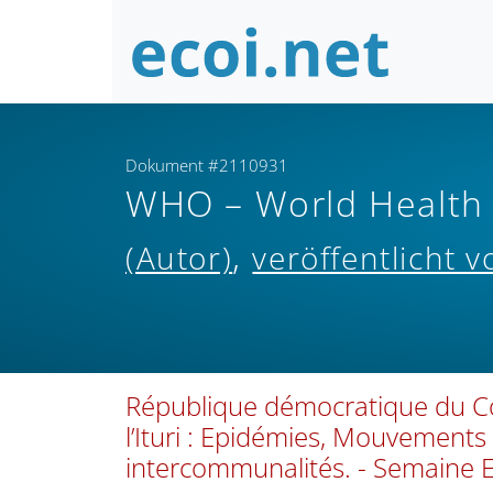
Dokument #2110931
WHO – World Health O
,
(Autor)
veröffentlicht v
République démocratique du Co
l’Ituri : Epidémies, Mouvements 
intercommunalités. - Semaine E