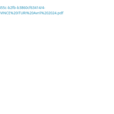
-455c-b2fb-b3860cf63414/4-
NCE%20ITURI%20Avril%202024.pdf