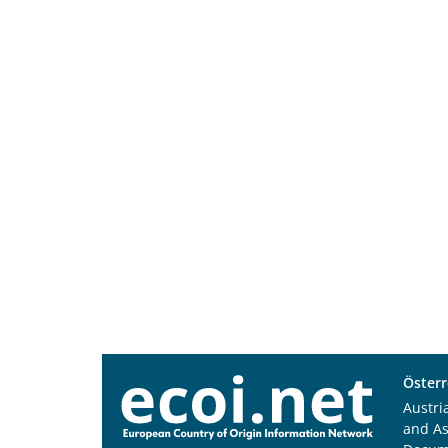
Österr
Austri
and A