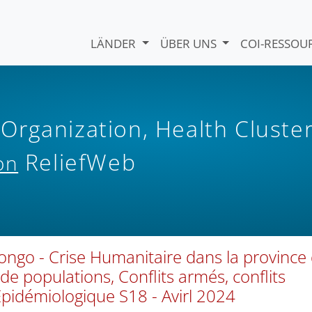
LÄNDER
ÜBER UNS
COI-RESSO
rganization, Health Cluste
ReliefWeb
on
ngo - Crise Humanitaire dans la province
de populations, Conflits armés, conflits
pidémiologique S18 - Avirl 2024