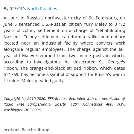
By
RFE/RL's North.Realities
A court in Russia's northwestern city of St. Petersburg on
June 5 sentenced U.S.-Russian citizen Yury Malev to 3 1/2
years of colony settlement on a charge of "rehabilitating
Nazism." Colony settlement is a dormitory-like penitentiary
located near an industrial facility where convicts work
alongside regular employees. The charge against the 60-
year-old Malev stemmed from two online posts in which,
according to investigators, he desecrated St. George's
ribbon. The orange-and-black striped ribbon, which dates
to 1769, has become a symbol of support for Russia's war in
Ukraine. Malev pleaded guilty.
Copyright (c) 2010-2020. RFE/RL, Inc. Reprinted with the permission of
Radio Free Europe/Radio Liberty, 1201 Connecticut Ave., N.W.
Washington DC 20036.
ecoi.net-Beschreibung: