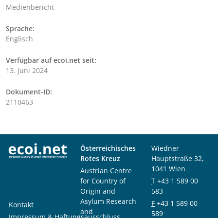
Medienbericht
Sprache:
Englisch
Verfügbar auf ecoi.net seit:
13. Juni 2024
Dokument-ID:
2110463
Österreichisches
Wiedner
Rotes Kreuz
Hauptstraße 32,
1041 Wien
Austrian Centre
for Country of
T
+43 1 589 00
Origin and
583
Asylum Research
F
+43 1 589 00
Kontakt
and
589
Impressum & Haftungsausschluss