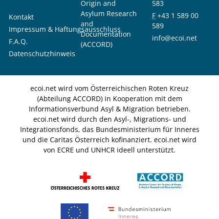
Origin and
583
Asylum Research
F
+43 1 589 00
Kontakt
and
589
Impressum & Haftungsausschluss
Documentation
info@ecoi.net
F.A.Q.
(ACCORD)
Datenschutzhinweis
ecoi.net wird vom Österreichischen Roten Kreuz
(Abteilung ACCORD) in Kooperation mit dem
Informationsverbund Asyl & Migration betrieben.
ecoi.net wird durch den Asyl-, Migrations- und
Integrationsfonds, das Bundesministerium für Inneres
und die Caritas Österreich kofinanziert. ecoi.net wird
von ECRE und UNHCR ideell unterstützt.