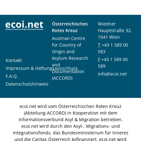
Österreichisches
Wiedner
Rotes Kreuz
Hauptstraße 32,
1041 Wien
Austrian Centre
for Country of
T
+43 1 589 00
Origin and
583
Asylum Research
F
+43 1 589 00
Kontakt
and
589
Impressum & Haftungsausschluss
Documentation
info@ecoi.net
F.A.Q.
(ACCORD)
Datenschutzhinweis
ecoi.net wird vom Österreichischen Roten Kreuz
(Abteilung ACCORD) in Kooperation mit dem
Informationsverbund Asyl & Migration betrieben.
ecoi.net wird durch den Asyl-, Migrations- und
Integrationsfonds, das Bundesministerium für Inneres
und die Caritas Österreich kofinanziert. ecoi.net wird