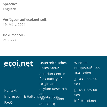
Sprache:
Englisch
Verfügbar auf ecoi.net seit:
19. März 2024
Dokument-ID:
2105277
Österreichisches
Wiedner
Rotes Kreuz
Hauptstraße 32,
1041 Wien
Austrian Centre
for Country of
T
+43 1 589 00
Origin and
583
Asylum Research
F
+43 1 589 00
Kontakt
and
589
Impressum & Haftungsausschluss
Documentation
info@ecoi.net
F.A.Q.
(ACCORD)